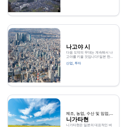
람과 물건을 운반하면서 항구에
서 서비스를 시작합니다. 또 원전
등 발전설비가 자리잡고 있으며,
에너지 공급도시 특성도 갖고 있
다. 전통산업으로는 래그콤부, 가
마보코 등 바다 제품을 이용한 식
품 가공 산업이 번창하고 있으며,
래그콤부의 비중은 전국 수준의
약 85% 를 차지한다.
나고야 시
다음 도약의 무대는 계속해서 나
고야를 키울 것입니다! 일본 한복
판 추쿄 경제수역의 중심도시로
산업
,
투자
발전한 나고야는 이제 미래를 향
한 성장세를 가속화하고 있다. 도
시, 기업 및 사람들이 계속 성장
하는 나고야는 기업 잠재력을 개
방하고 성장을 가속화하는 가장
높은 단계입니다.
제조, 농업, 수산 및 임업,
건설 및 부동산
니가타현
니가타현은 일본의 대표적인 벼