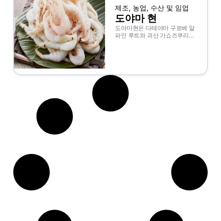
있습니다. 또한 히쓰마부시, 된
제조, 농업, 수산 및 임업
장, 닭날개 등 현지 미식가가 많
도야마 현
아 독특한 음식 문화를 형성하고
있다. 자동차 산업을 포함한 제조
도야마현은 다테야마 구로베 알
업이 번성하여 주쿄 산업 지역의
파인 루트와 괴산 가쇼즈쿠리의
일부로 일본 경제를 지원하고 있
세계문화유산 등 관광 명소가 많
습니다.
은 현이다. Kurobe 계곡에는 발
전을위한 Kurobe 댐이 있으며
강력한 풍경이 매력적입니다. 구
로베 협곡 토로코코 열차를 타면
사계절의 아름다움을 만끽할 수
있으며, 특히 가을 단풍이 인기
다. 또한 튤립 전구 생산이 번창
하고 있으며 봄에는 Tonami
City에서 튤립 박람회가 열립니
다. 도야마 시립 유리 박물관에서
는 섬세한 유리 예술을 즐길 수
있습니다. 음식 문화에서는 반딧
불 오징어, 옐로테일 등 해산물이
유명하다. 산업 측면에서 제약 산
업, 정밀 기계 및 알루미늄 산업
도 발전하고 있습니다.