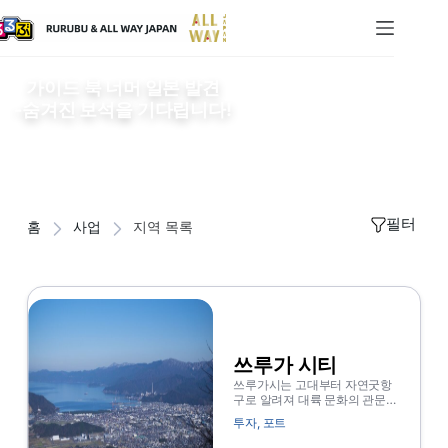
가이드 북 너머 일본 발견
-숨겨진 보석을 기다립니다!
필터
홈
사업
지역 목록
쓰루가 시티
쓰루가시는 고대부터 자연굿항
구로 알려져 대륙 문화의 관문으
로 번창해 온 항구 도시이다. 오
투자
,
포트
늘날 외국 컨테이너 선, 고속 페
리는 여전히 Tsuruga를 통해 사