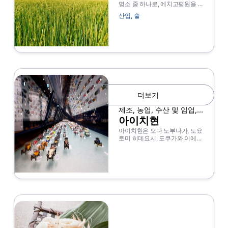
명소 중 하나로, 에치고평원을 중
심으로 벼 재배가 활발하다. 연안
산업
,
술
항타운은 에도 시대에 기타마에
선박의 기항항으로 발전하여 메
이지 시대에 개통한 5 개 항만 중
하나가 되어 국제교류의 거점이
되었다. 또한 사도 섬은 한때 세
계 최고의 금 산맥 중 하나였으며
현재는 세계 문화 유산으로 등재
되었습니다. 또한 밤하늘을 물들
이는 나가오카 축제는 일본에서
가장 인기있는 축제 중 하나입니
더보기
다. 가모 (Kamo-paularned) 가
슴과 같은 전통 공예품이 전수되
제조, 농업, 수산 및 임업,
었으며, 고시히카리
물류 및 운송
(Koshihikari), 사케 (sake), 헤기
아이치현
소바 (Hegisoba) 는 특산물로 친
아이치현은 오다 노부나가, 도요
숙하다. 겨울에는 눈이 많이 내리
토미 히데요시, 도쿠가와 이에야
고 국내외 스키 손님들에게도 인
스의 출생지로 알려져 있다. 나고
기가 있습니다.
야 성은 도쿠가와 이에야스가 지
은 성으로, 긴노 샤치호코를 상징
한다. 아쓰타 신사와 이누야마 산
맥뿐만 아니라 인공 섬의 중앙 일
본 국제 공항 중심지도 유명합니
다. 요츠야의 센마이다에는 아름
다운 계단식 논의 풍경이 펼쳐집
니다. 따뜻한 날씨의 아츠미 반도
는 제도적 원예 농업으로 유명하
며 국화 및 기타 제품이 번성하고