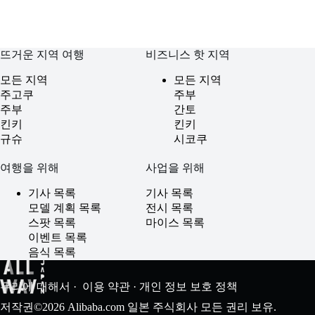
뜨거운 지역 여행
비즈니스 핫 지역
모든 지역
모든 지역
주고쿠
주부
주부
간토
킨키
킨키
규슈
시코쿠
여행을 위해
사업을 위해
기사 목록
기사 목록
모델 계획 목록
전시 목록
스팟 목록
마이스 목록
이벤트 목록
음식 목록
우리에 대해서
·
이용 약관
·
개인 정보 보호 정책
저작권©2026 Alibaba.com 일본 주식회사 모든 권리 보유.