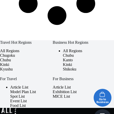
Travel Hot Regions
Business Hot Regions
All Regions
All Regions
Chugoku
Chubu
Chubu
Kanto
Kinki
Kinki
Kyushu
Shikoku
For Travel
For Business
Article List
Article List
Model Plan List
Exhibition List
Spot List
MICE List
Go to
Event List
Business
Food List