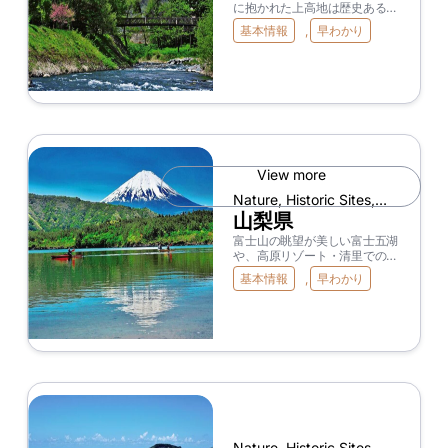
Japanese & Local Food
に抱かれた上高地は歴史ある避
暑地として人気が高いエリア。
基本情報
,
早わかり
蓼科・霧ケ峰・美ケ原を結ぶビ
ーナスラインのドライブは、み
ごとな風景を楽しみながらの爽
快感が格別。松本や小諸などの
城下町では、歴史や文化を感じ
ながら街歩きを楽しめる。ま
た、信州りんごやぶどう、もも
などさまざまなフルーツも有名
で果物狩りはデートやファミリ
ーにおすすめ。野沢温泉や別所
View more
温泉、白骨温泉など有名温泉地
Nature, Historic Sites,
も豊富。
Onsen(Hot Spring),
山梨県
Japanese & Local Food
富士山の眺望が美しい富士五湖
や、高原リゾート・清里での散
策が楽しい。奇岩が連なる昇仙
基本情報
,
早わかり
峡、南アルプス山麓の夜叉神峠
でも雄大な景観が堪能できる。
ぶどうの産地としても有名な山
梨県は、日本のワイン造りで最
も歴史と伝統を誇る地。数多く
のワイナリーが点在しているの
で、お気に入りの1本を探して
みるのもおすすめ。太めの麺を
かぼちゃなどの野菜と味噌べー
スで煮込んだほうとうや、お土
産にも人気の信玄餅も必食！
Nature, Historic Sites,