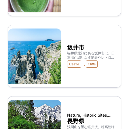
けでなく、抹茶文化を体験する
ことができる。西尾城や400年
続く祭りなど、歴史や伝統文化
が色濃く残っているのが特徴。
アートの島で知られる離島・佐
久島や、トンボロ現象が見られ
る前島、眺望が楽しめる三ヶ根
山など見どころもたくさん。一
色うなぎや三河湾の海の幸とい
った西尾ならではのグルメにも
注目。
坂井市
福井県北部にある坂井市は、日
本海が織りなす絶景やレトロな
町並み、歴史に自然スポットな
Castle
,
Cliffs
ど魅力的な景色が広がるエリア
です。 中でも、絶壁が連なる
景勝地の東尋坊や北前船の寄港
地として栄えた三国湊の町並
み、現存12天守の一つ丸岡城、
山々や自然に囲まれた竹田エリ
アは必見スポット！ かつて港
町として栄えた町でもあり、名
産の越前がにやふくい甘えびな
ど、海の幸にも恵まれ、グルメ
も存分に堪能することができま
す。
Nature, Historic Sites,
Seasonal Landscapes,
長野県
Onsen(Hot Spring),
浅間山を望む軽井沢、穂高連峰