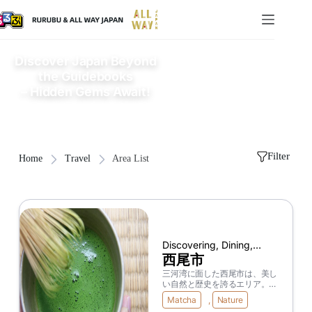
Discover Japan Beyond
the Guidebooks
– Hidden Gems Await!
Filter
Home
Travel
Area List
Discovering, Dining,
Shopping, Historic Sites,
西尾市
Japanese & Local Food
三河湾に面した西尾市は、美し
い自然と歴史を誇るエリア。国
内有数の抹茶の生産地として知
Matcha
,
Nature
られており、抹茶やスイーツだ