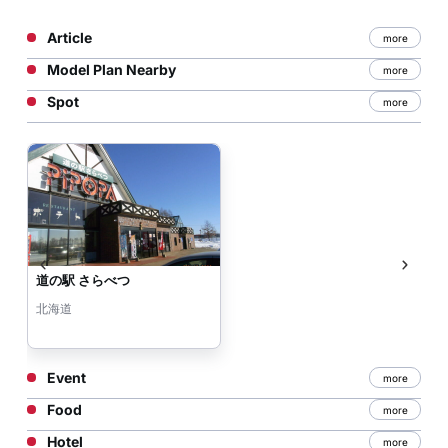
Article
more
Model Plan Nearby
more
Spot
more
道の駅 さらべつ
北海道
Event
more
Food
more
Hotel
more