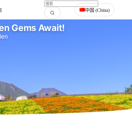
点
中国 (China)
den Gems Await!
den