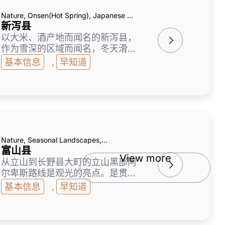
有大型复原透视画和影像等，是从
小孩到大人都能享受学习的人气景
Nature, Onsen(Hot Spring), Japanese &
点。
Local Food
新泻县
以大米、酒产地而闻名的新泻县，
作为雪深的区域而闻名，冬天滑雪
运动很盛行。在佐渡可以欣赏到雄
基本信息
,
早知道
伟的海岸美，作为冬季代表性味觉
之一的佐渡寒ブリブリ鱼也很有
名。越后汤泽和松之山等雪深的温
泉也很有魅力。夏天，举行了全国
有名的长冈花火，对在战争中死去
的人的慰灵和致力于复兴的先人的
感谢，带着对世界和平的愿望，大
Nature, Seasonal Landscapes,
规模地发射了巨大震撼力的烟花。
Onsen(Hot Spring), Japanese & Local
富山县
View more
Food
从立山到长野县大町的立山黑部阿
尔卑斯路线是观光的亮点。是贯穿
海拔3,000m级山峰相连的北阿尔
基本信息
,
早知道
卑斯山的世界屈指可数的山岳观光
路线，聚集了很多游客。以复古的
气氛能激发旅情的手推车列车为