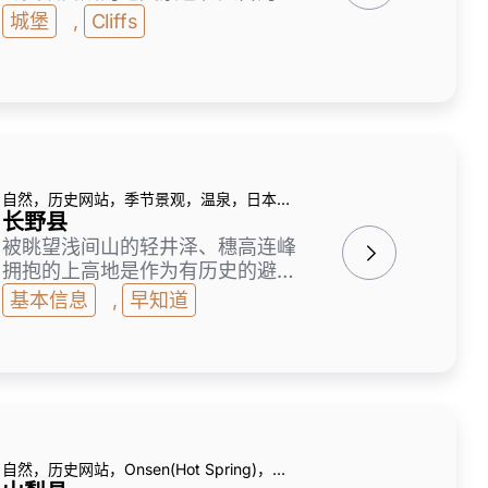
道，历史上自然景点等充满魅力的
城堡
,
Cliffs
景色广阔的区域。 其中，作为绝
壁连绵的风景区东寻坊和北前船的
停靠地而繁荣的三国凑的街道，现
存12天守之一的丸冈城，被群山和
自然包围的竹田区域是必看的景
点! 曾经是一个作为港口城市而繁
荣的城市，名产的越前有香甜的虾
自然，历史网站，季节景观，温泉，日本料
等，海的幸福也很好，美食也能充
理与当地美食
长野县
分享受。
被眺望浅间山的轻井泽、穗高连峰
拥抱的上高地是作为有历史的避暑
地而受欢迎的区域。连接蓼科、雾
基本信息
,
早知道
峰、美原的维纳斯线的兜风，一边
享受美丽的风景一边的爽快感特
别。在松本和小诸等城下町，一边
感受历史和文化，一边享受街头漫
步的乐趣。另外，信州苹果、葡
萄、桃子等各种各样的水果也很有
名，采摘水果推荐给约会和家庭。
自然，历史网站，Onsen(Hot Spring)，
野泽温泉、别所温泉、白骨温泉等
Japanese & Local Food