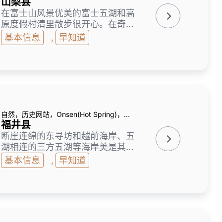
山梨县
有名的温泉地也很丰富。
在富士山风景优美的富士五湖和高
原度假村清里散步很开心。在奇岩
连绵的升仙峡、南阿尔卑斯山麓的
基本信息
,
早知道
夜叉神峠也能欣赏到雄伟的景观。
作为葡萄产地而闻名的山梨县，是
日本葡萄酒酿造中最具历史和传统
的地方。因为散布着很多葡萄酒
厂，所以推荐试着找一瓶喜欢的葡
萄酒。用南瓜等蔬菜和味增汤煮了
粗的面的菠菜，土特产和受欢迎的
自然，历史网站，Onsen(Hot Spring)，
信玄饼也是必吃的!
Japanese & Local Food
福井县
断崖连绵的东寻坊和越前海岸、五
湖相连的三方五湖等海岸美是其魅
力所在。永平寺和小滨的古刹等有
基本信息
,
早知道
来历的寺院神社也很多。也享受越
前蟹等新鲜的鱼贝类。另外，以恐
龙相关资料为中心的国内最大的博
物馆福井县立恐龙博物馆也很有
名。以44只恐龙全身骨骼为首，