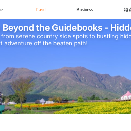
e
Travel
Business
特
 Beyond the Guidebooks - Hid
from serene country side spots to bustling hid
t adventure off the beaten path!