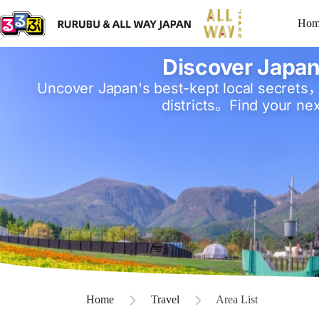
Hom
Discover Japan
Uncover Japan's best-kept local secrets，
districts。Find your nex
Home
Travel
Area List