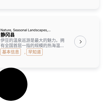
称为 “名古屋饭” 的本地食物也很
受欢迎，推荐大家边走边吃。不仅
仅是知多、渥美半岛、离岛等海区
域，还有以满天星空广阔的奥三河
为中心的山区域，也可以享受各种
各样的自然体验。
Nature, Seasonal Landscapes,
Onsen(Hot Spring), Museums & Galleries
静冈县
伊豆的温泉巡游是最大的魅力。拥
有全国首屈一指的规模的热海温
泉、传达开国历史的下田温泉、以
基本信息
,
早知道
独立式温泉而闻名的修善寺温泉、
夕阳美丽的土肥温泉等，有很多个
性丰富的温泉地。旅馆和酒店也很
多，从老字号到最新风格的旅馆，
可供选择的方案也很丰富。从市中
心的交通也很好，作为简单的旅行
目的地也很受欢迎。能品尝到新鲜
的鱼贝类也是乐趣之一。乘坐SL
行驶的大井川铁道也很开心。