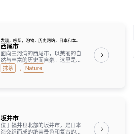
发现，吸烟，购物，历史网站，日本和本地
食品
西尾市
面向三河湾的西尾市，以美丽的自
然与丰富的历史而自豪。这里是日
本著名的抹茶产地之一，不仅可以
抹茶
,
Nature
品尝抹茶和甜点，还能亲身体验抹
茶文化。西尾城以及延续400年的
祭典等，展现了深厚的历史与传统
文化。亮点包括以艺术之岛闻名的
佐久岛、可观赏陆连岛现象的前
岛，以及可享受绝景的三ヶ根山。
独具西尾特色的美食，如一色鳗鱼
坂井市
和三河湾的海鲜，也备受瞩目。
位于福井县北部的坂井市，是日本
海交织而成的绝美景色和复古的街