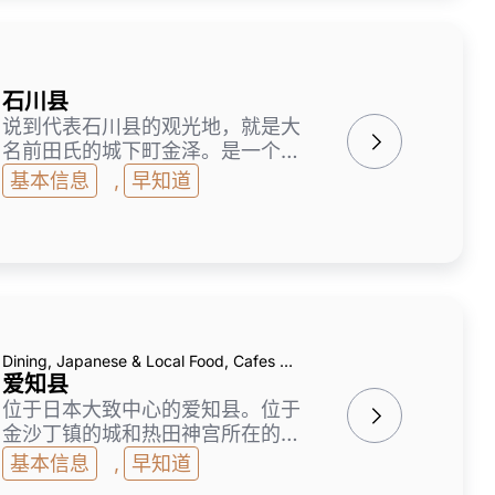
首，一边换乘缆车和缆车等，一边
享受动态的自然美吧。世界遗产的
五个山 · 合掌造村落，是可以窥视
日本古老美好时代的人气景点。
石川县
说到代表石川县的观光地，就是大
名前田氏的城下町金泽。是一个有
着风情的街道、传统工艺和传统文
基本信息
,
早知道
艺至今还能呼吸的历史的城市。在
被列为日本三名园的兼六园散步，
穿着和服在复古的茶屋街漫步，贴
金箔和泥画，在蓝染体验和近江市
场享受新鲜的鱼贝类等，享受方法
各不相同。另外，加贺蔬菜、白
蟹、甜虾等日本海的恩惠也很丰
Dining, Japanese & Local Food, Cafes &
富。和仓、山代、山中等的温泉巡
Sweets
爱知县
游也很有魅力。
位于日本大致中心的爱知县。位于
金沙丁镇的城和热田神宫所在的城
是其魅力所在。味噌猪排、味噌炖
基本信息
,
早知道
煮、鳗鱼、鸡翅、浇汁温泉等，被