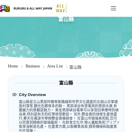
富山縣
Home
Business
Area List
富山縣
富山縣
City Overview
富山縣是立山黑部阿爾卑斯路線和世界文化遺產的五個山合掌建
造村落等,觀光名勝很多的縣。 黑部溪谷有發電用的黑部水庫,有
震撼力的景觀是魅力。 乘坐黑部峽谷電車可以享受四季應時的峽
谷美,特別是秋天的紅葉很受歡迎。 另外,鬱金香的球根生產很盛
行,春天在礪波市舉辦鬱金香展銷會。 在富山市玻璃美術館,您可
以欣賞到精緻的玻璃藝術。 在飲食文化中,螢火蟲魷魚和ブリブリ
魚等海鮮是名產。 在產業方面,以製藥業為首,精密機械和鋁產業
也在發展。