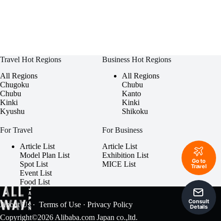
Travel Hot Regions
Business Hot Regions
All Regions
All Regions
Chugoku
Chubu
Chubu
Kanto
Kinki
Kinki
Kyushu
Shikoku
For Travel
For Business
Article List
Article List
Model Plan List
Exhibition List
Go to
Spot List
MICE List
Travel
Event List
Food List
Consult
About Us
·
Terms of Use
·
Privacy Policy
Details
Copyright©2026 Alibaba.com Japan co.,ltd.