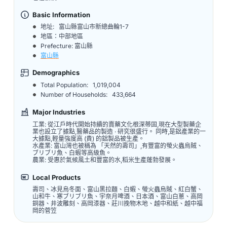
Basic Information
地址:
富山縣富山市新總曲輪1-7
地區：中部地區
Prefecture: 富山縣
富山縣
Demographics
Total Population:
1,019,004
Number of Households:
433,664
Major Industries
工業: 從江戶時代開始持續的賣藥文化根深蒂固,現在大型製藥企
業也設立了據點,醫藥品的製造 · 研究很盛行。 同時,是鋁產業的一
大據點,輕量強度高 (貴) 的鋁製品被生產。
水產業: 富山灣也被稱為 「天然的壽司」,有豐富的螢火蟲烏賊、
ブリブリ魚、白蝦等高級魚。
農業: 受惠於氣候風土和豐富的水,稻米生產蓬勃發展。
Local Products
壽司、冰見烏冬面、富山黑拉麵、白蝦、螢火蟲烏賊、紅白蟹、
山和牛、寒ブリブリ魚、宇奈月啤酒、日本酒、富山白蔥、高岡
銅器、井波雕刻、高岡漆器、莊川挽物木地、越中和紙、越中福
岡的菅笠