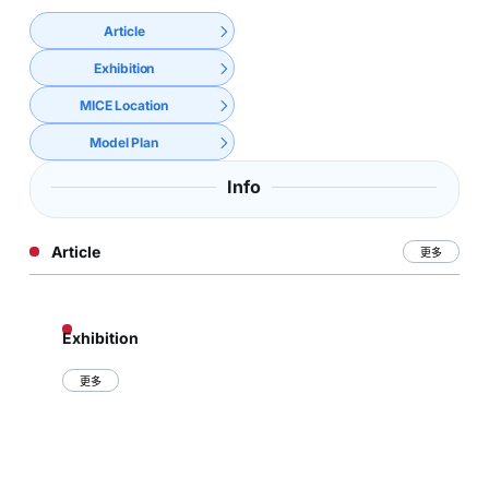
Article
Exhibition
MICE Location
Model Plan
Info
Article
更多
Exhibition
更多