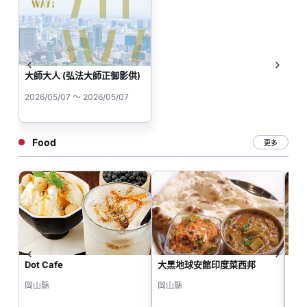
大師大人 (弘法大師正御影供)
2026/05/07 ～ 2026/05/07
Food
更多
Dot Cafe
大黑地球安館印度菜西邦
天然
岡山縣
岡山縣
岡