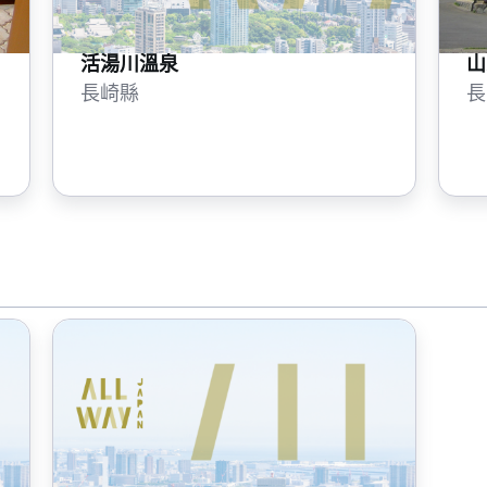
活湯川溫泉
山
長崎縣
長