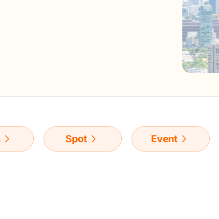
n
Spot
Event