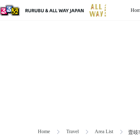
Hom
Home
Travel
Area List
壹岐