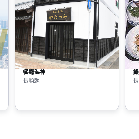
餐廳海神
鰻
長崎縣
長