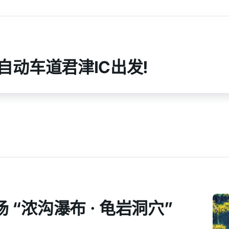
山自动车道君津IC出发!
 “浓沟瀑布 · 龟岩洞穴”