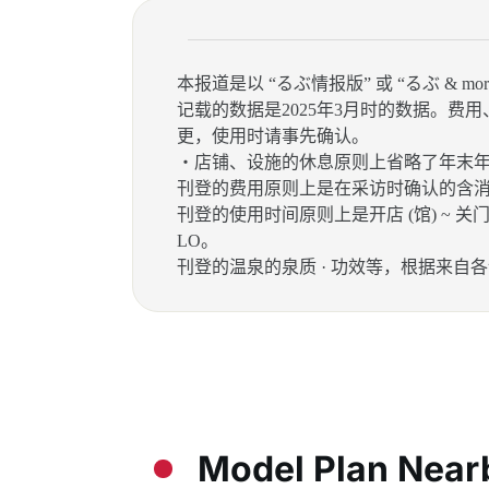
本报道是以 “るぶ情报版” 或 “るぶ & mo
记载的数据是2025年3月时的数据。
更，使用时请事先确认。
・店铺、设施的休息原则上省略了年末
刊登的费用原则上是在采访时确认的含
刊登的使用时间原则上是开店 (馆) ~ 关门
LO。
刊登的温泉的泉质 · 功效等，根据来自
Model Plan Near