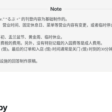
Note
re.” “るぶ +” 的刊登内容为基础制作的。
费用、营业时间、固定休息日、菜单等营业内容有变更，或者临时
年初、盂兰盆节、黄金周、临时休业。
消费税的费用。另外，没有特别记载的入园费等是成人费用。
 (馆)。最后的订单和入店 (馆) 时间通常是关门 (馆) 时刻的3
各设施的回答制作原稿。
by