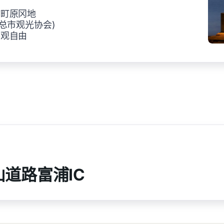
浦町原冈地
(南房总市观光协会)
参观自由
山道路富浦IC