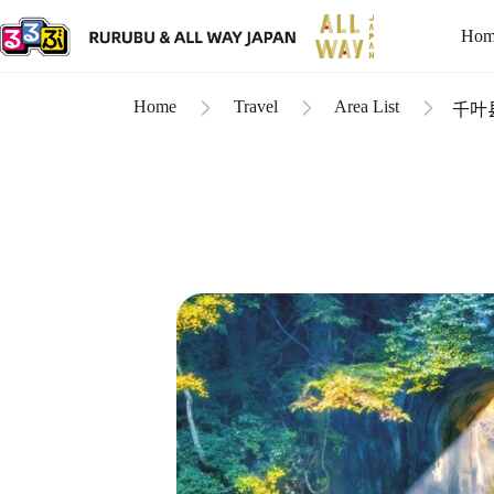
Hom
Home
Travel
Area List
千叶