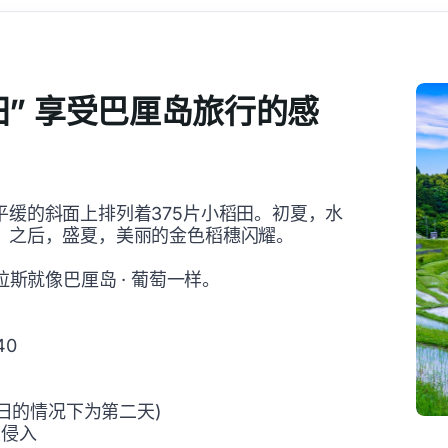
田” 享受巴厘岛旅行的感
平缓的斜面上排列着375片小稻田。初夏，水
，之后，盛夏，美丽的金色稻穗闪耀。
拉斯就像巴厘岛 · 葡萄一样。
40
假日的情况下为第二天)
止侵入