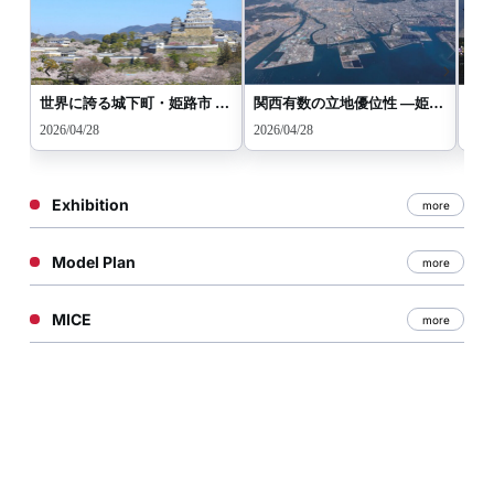
世界に誇る城下町・姫路市 ―歴史と美しさが息づく都市の魅力―
関西有数の立地優位性 ―姫路市がビジネス拠点に選ばれる理由―
2026/04/28
2026/04/28
2026
Exhibition
more
Model Plan
more
MICE
more