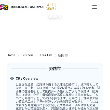
姫路市
Home
Business
Area List
姫路市
姫路市
City Overview
世界文化遺産・姫路城を擁する兵庫県姫路市は、城下町として
栄え、商工業・人口規模ともに県内2番目の規模を誇る都市。関
西圏の交通要衝として国内外への優れたアクセスを誇り、臨海
部には鉄鋼・化学・機械産業が高度に集積する日本有数の「も
のづくり都市」としての顔を持ちます。近年では、世界最大級
の蓄電池工場や半導体関連などの先端産業が集結し、さらには
大規模な発電施設による安定したエネルギー供給体制も完備。
充実した企業支援制度と、周辺自治体と連携した優れた立地環