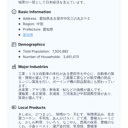
地帯の一部として日本経済を支えています。
Basic Information
Address:
愛知県名古屋市中区三の丸3-1-2
Region: 中部
Prefecture: 愛知県
愛知県
Demographics
Total Population:
7,500,882
Number of Households:
3,461,470
Major Industries
工業：トヨタ自動車の本社がある豊田市を中心に、自動車の製
造・開発が盛んです。また、三菱重工業などが航空機の部品・
エンジン製造を行い、ボーイング機の部品製造にも関わってい
ます。
水産業：アサリ類・車海老・鮎などの漁獲が盛んです。
運輸業：名古屋港、衣浦港、三河港及び中部国際空港があり、
貿易が盛んです。
Local Products
きしめん、ひつまぶし、味噌かつ、天むす、味噌煮込み、名古
屋コーチン、手羽先、あんかけスパ、どて煮、豊橋カレーうど
ん、かしわ料理、ういろう、なごやん、西尾の抹茶、豊橋のち
くわ、小倉トースト、瀬戸染付焼、常滑焼、豊橋筆