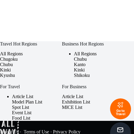
Travel Hot Regions
Business Hot Regions
All Regions
All Regions
Chugoku
Chubu
Chubu
Kanto
Kinki
Kinki
Kyushu
Shikoku
For Travel
For Business
Article List
Article List
Model Plan List
Exhibition List
Spot List
MICE List
Go to
Event List
Travel
Food List
About Us
·
Terms of Use
·
Privacy Policy