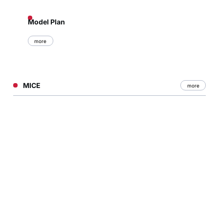
Model Plan
more
MICE
more