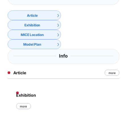
Article
Exhibition
MICE Location
Model Plan
Info
Article
more
Exhibition
more