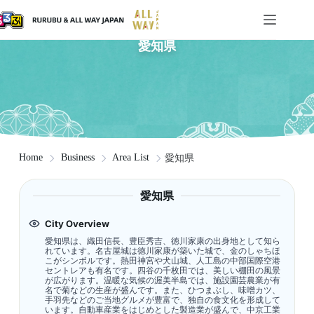
愛知県
Home
Business
Area List
愛知県
愛知県
City Overview
愛知県は、織田信長、豊臣秀吉、徳川家康の出身地として知ら
れています。名古屋城は徳川家康が築いた城で、金のしゃちほ
こがシンボルです。熱田神宮や犬山城、人工島の中部国際空港
セントレアも有名です。四谷の千枚田では、美しい棚田の風景
が広がります。温暖な気候の渥美半島では、施設園芸農業が有
名で菊などの生産が盛んです。また、ひつまぶし、味噌カツ、
手羽先などのご当地グルメが豊富で、独自の食文化を形成して
います。自動車産業をはじめとした製造業が盛んで、中京工業