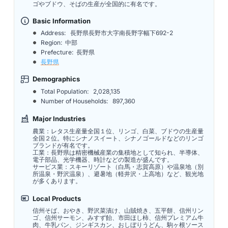
ゴやブドウ、そばの生産が全国的に有名です。
Basic Information
Address:
長野県長野市大字南長野字幅下692-2
Region: 中部
Prefecture: 長野県
長野県
Demographics
Total Population:
2,028,135
Number of Households:
897,360
Major Industries
農業：レタス生産量全国１位、リンゴ、白菜、ブドウの生産量
全国２位。特にシナノスイート、シナノゴールドなどのリンゴ
ブランドが有名です。
工業：長野県は精密機械産業の集積地として知られ、半導体、
電子部品、光学機器、時計などの製造が盛んです。
サービス業：スキーリゾート（白馬・志賀高原）や温泉地（別
所温泉・野沢温泉）、避暑地（軽井沢・上高地）など、観光地
が多くあります。
Local Products
信州そば、おやき、野沢菜漬け、山賊焼き、五平餅、信州リン
ゴ、信州サーモン、みすず飴、市田ほし柿、信州プレミアム牛
肉、牛乳パン、ジンギスカン、おしぼりうどん、駒ヶ根ソース