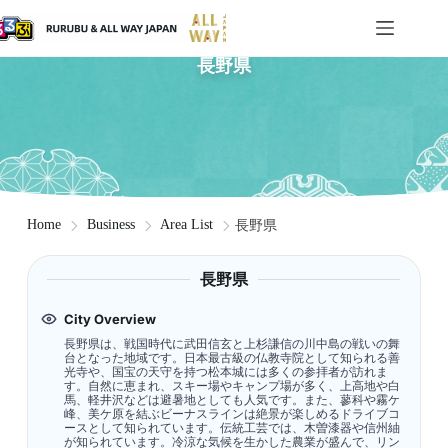
長野県
Home
Business
Area List
長野県
長野県
City Overview
長野県は、戦国時代に武田信玄と上杉謙信の川中島の戦いの舞
台となった地域です。日本最古級の仏教寺院として知られる善
光寺や、国宝の天守を持つ松本城には多くの参拝者が訪れま
す。自然に恵まれ、スキー場やキャンプ場が多く、上高地や白
馬、軽井沢などは避暑地としても人気です。また、蓼科や霧ケ
峰、美ケ原を結ぶビーナスラインは絶景が楽しめるドライブコ
ースとして知られています。伝統工芸では、木曽漆器や信州紬
が知られています。冷涼な気候を生かした農業が盛んで、リン