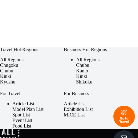
Travel Hot Regions
Business Hot Regions
All Regions
All Regions
Chugoku
Chubu
Chubu
Kanto
Kinki
Kinki
Kyushu
Shikoku
For Travel
For Business
Article List
Article List
Model Plan List
Exhibition List
Spot List
MICE List
Go to
Event List
Travel
Food List