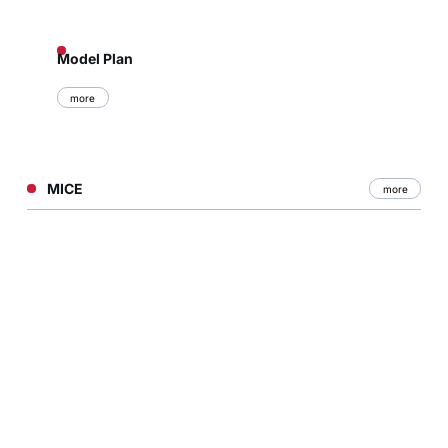
Model Plan
more
MICE
more