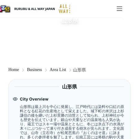
山形県
Home
Business
Area List
山形県
山形県
City Overview
山形県は最上川を中心に発展し、江戸時代には染料や口紅の原
料となる紅花の生産地として栄えました。城下町の米沢は上杉
謙信の後を継いだ上杉景勝の治世として知られ、上杉神社が今
も歴史を伝えています。銀山や天童などの温泉地も人気があ
り、蔵王ではスキー場や温泉とともに、冬には氷点下の水滴が
木々にぶつかって凍り付き成長する樹氷が見られます。文化面
では、山寺（立石寺）が松尾芭蕉の『おくのほそ道』に詠ま
れ、多くの参拝者を魅了します。伝統工芸には将棋の駒や天童