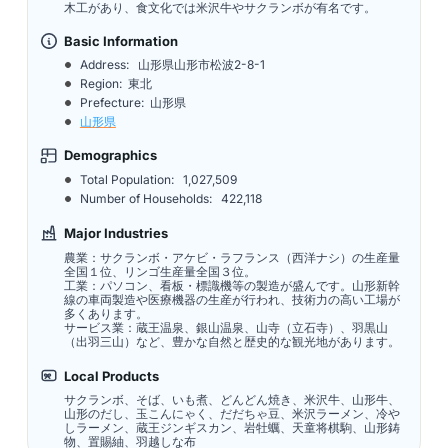
木工があり、食文化では米沢牛やサクランボが有名です。
Basic Information
Address:
山形県山形市松波2-8-1
Region: 東北
Prefecture: 山形県
山形県
Demographics
Total Population:
1,027,509
Number of Households:
422,118
Major Industries
農業：サクランボ・アケビ・ラフランス（西洋ナシ）の生産量
全国１位、リンゴ生産量全国３位。
工業：パソコン、看板・標識機等の製造が盛んです。山形新幹
線の車両製造や医療機器の生産が行われ、技術力の高い工場が
多くあります。
サービス業：蔵王温泉、銀山温泉、山寺（立石寺）、羽黒山
（出羽三山）など、豊かな自然と歴史的な観光地があります。
Local Products
サクランボ、そば、いも煮、どんどん焼き、米沢牛、山形牛、
山形のだし、玉こんにゃく、だだちゃ豆、米沢ラーメン、冷や
しラーメン、蔵王ジンギスカン、岩牡蠣、天童将棋駒、山形鋳
物、置賜紬、羽越しな布