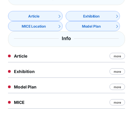
Article
Exhibition
MICE Location
Model Plan
Info
Article
more
Exhibition
more
Model Plan
more
MICE
more