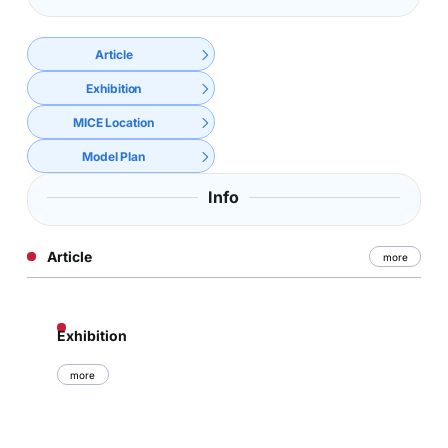
Article
Exhibition
MICE Location
Model Plan
Info
Article
more
Exhibition
more