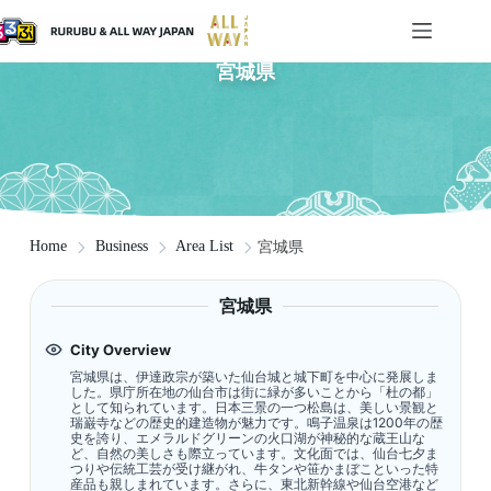
宮城県
Home
Business
Area List
宮城県
宮城県
City Overview
宮城県は、伊達政宗が築いた仙台城と城下町を中心に発展しま
した。県庁所在地の仙台市は街に緑が多いことから「杜の都」
として知られています。日本三景の一つ松島は、美しい景観と
瑞巌寺などの歴史的建造物が魅力です。鳴子温泉は1200年の歴
史を誇り、エメラルドグリーンの火口湖が神秘的な蔵王山な
ど、自然の美しさも際立っています。文化面では、仙台七夕ま
つりや伝統工芸が受け継がれ、牛タンや笹かまぼこといった特
産品も親しまれています。さらに、東北新幹線や仙台空港など