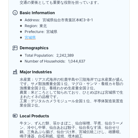
交通の要衝としても重要な役割を担っています。
Basic Information
Address:
宮城県仙台市青葉区本町3-8-1
Region: 東北
Prefecture: 宮城県
宮城県
Demographics
Total Population:
2,242,389
Number of Households:
1,044,637
Major Industries
水産業：リアス式海岸の牡鹿半島や三陸海岸では水産業が盛ん
です。サメ類漁獲量全国１位、マグロ・サンマ・養殖カキ類の
漁獲量全国２位。養殖わかめ生産量全国２位。
農業：米どころとして知られており、ひとめぼれは宮城県で生
まれたイネの品種です。
工業：デジタルカメラモジュール全国１位、半導体製造装置造
業全国２位。
Local Products
牛タン、ずんだ餅、笹かまぼこ、仙台味噌、芋煮、仙台ラーメ
ン、冷やし中華、仙台あおば餃子、仙台長なす漬、仙台せり
鍋、三角あぶら揚げ、仙台づけ丼、宮城伝統こけし、雄勝硯、
鳴子漆器、白石和紙、堤焼、埋木細工