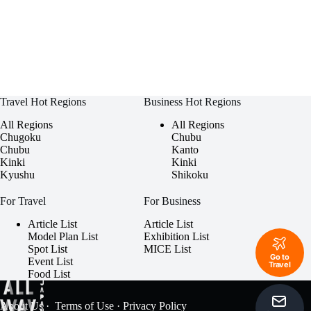
Travel Hot Regions
Business Hot Regions
All Regions
All Regions
Chugoku
Chubu
Chubu
Kanto
Kinki
Kinki
Kyushu
Shikoku
For Travel
For Business
Article List
Article List
Model Plan List
Exhibition List
Spot List
MICE List
Go to
Event List
Travel
Food List
About Us
·
Terms of Use
·
Privacy Policy