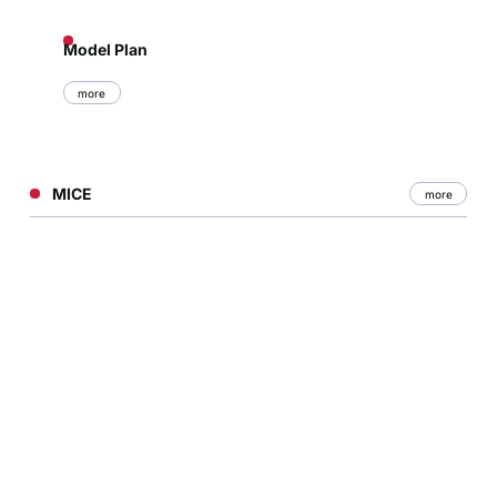
Model Plan
more
MICE
more