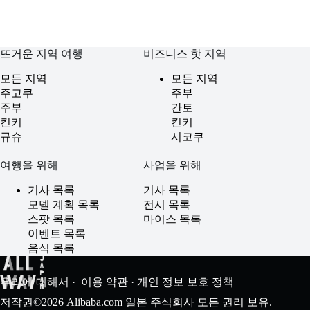
뜨거운 지역 여행
비즈니스 핫 지역
모든 지역
모든 지역
주고쿠
주부
주부
간토
킨키
킨키
규슈
시코쿠
여행을 위해
사업을 위해
기사 목록
기사 목록
모델 계획 목록
전시 목록
스팟 목록
마이스 목록
이벤트 목록
음식 목록
우리에 대해서
·
이용 약관
·
개인 정보 보호 정책
저작권©2026 Alibaba.com 일본 주식회사 모든 권리 보유.