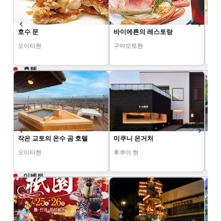
호수 문
바이에른의 레스토랑
타
오이타현
구마모토현
구
호텔
작은 교토의 온수 곰 호텔
미쿠니 은거처
좋아
오이타현
후쿠이 현
오
이벤트