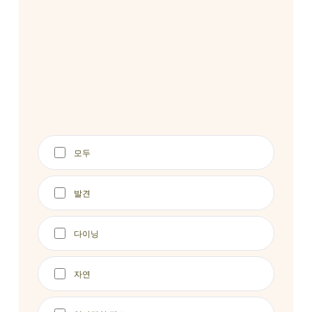
모두
발견
다이닝
자연