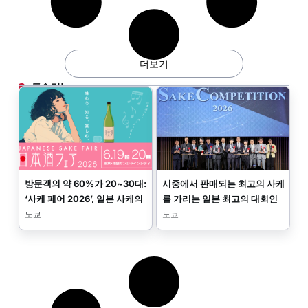
더보기
특수 기능
방문객의 약 60%가 20~30대:
시중에서 판매되는 최고의 사케
‘사케 페어 2026’, 일본 사케의
를 가리는 일본 최고의 대회인
새로운 시대를 선보이다
‘SAKE COMPETITION’의 결과
도쿄
도쿄
가 발표되었습니다.