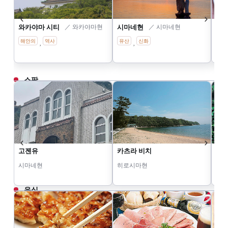
와카야마 시티
／ 와카야마현
시마네현
／ 시마네현
니시
해안의
역사
유산
신화
마
,
,
스팟
고젠유
카츠라 비치
포효
시마네현
히로시마현
도쿠
음식