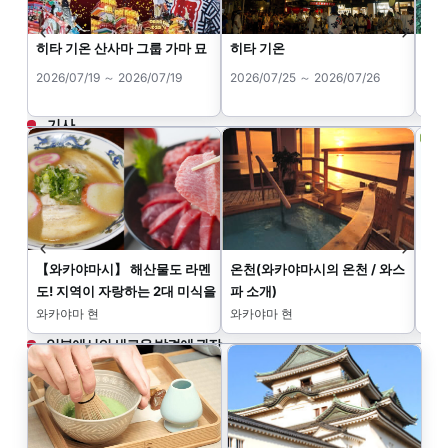
히타 기온 산사마 그룹 가마 묘
히타 기온
제6
제"
2026/07/19 ～ 2026/07/19
2026/07/25 ～ 2026/07/26
202
기사
【와카야마시】 해산물도 라멘
온천(와카야마시의 온천 / 와스
와카
도! 지역이 자랑하는 2대 미식을
파 소개)
소개합니다
와카야마 현
와카야마 현
와카
일본에서의 새로운 발견에 권장