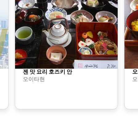
젠 맛 요리 호즈키 안
오
오이타현
오