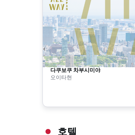
다쿠보쿠 차부시미야
오이타현
호텔