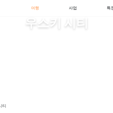
여행
사업
특
우스키 시티
시티