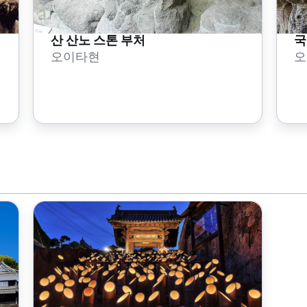
산 산노 스톤 부처
국
오이타현
오