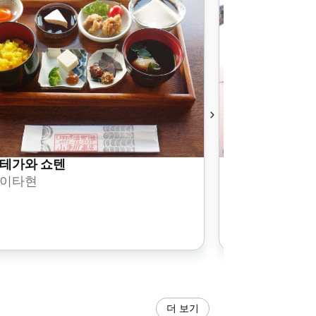
테가와 쇼텐
새 요리 유후
이타현
오이타현
더 보기