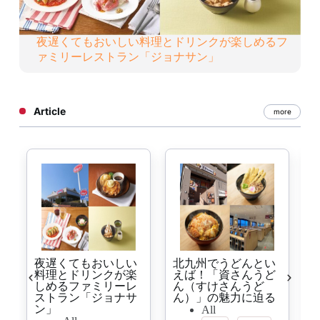
夜遅くてもおいしい料理とドリンクが楽しめるフ
ァミリーレストラン「ジョナサン」
Article
more
夜遅くてもおいしい
北九州でうどんとい
料理とドリンクが楽
えば！「資さんうど
しめるファミリーレ
ん（すけさんうど
ストラン「ジョナサ
ん）」の魅力に迫る
ン」
All