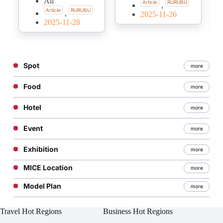
All
Article
RURUBU
,
Article
RURUBU
,
2025-11-26
2025-11-28
Spot
more
Food
more
Hotel
more
Event
more
Exhibition
more
MICE Location
more
Model Plan
more
Travel Hot Regions
Business Hot Regions