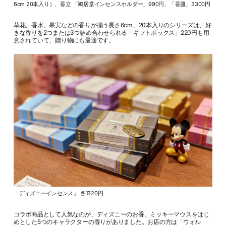
6cm 20本入り）、香立 「鳩居堂インセンスホルダー」990円、「香皿」3300円
草花、香水、果実などの香りが揃う長さ6cm、20本入りのシリーズは、好
きな香りを2つまたは3つ詰め合わせられる「ギフトボックス」220円も用
意されていて、贈り物にも最適です。
「ディズニーインセンス」 各1320円
コラボ商品として人気なのが、ディズニーのお香。ミッキーマウスをはじ
めとした5つのキャラクターの香りがありました。お店の方は「ウォル