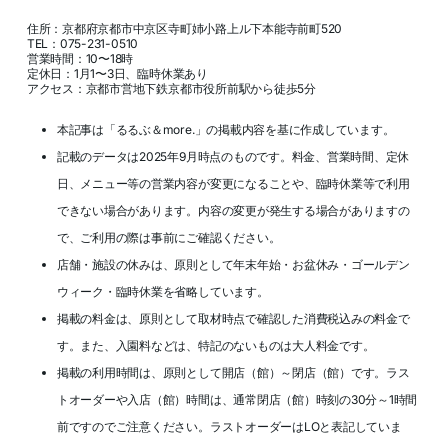
住所：京都府京都市中京区寺町姉小路上ル下本能寺前町520
TEL：075-231-0510
営業時間：10〜18時
定休日：1月1〜3日、臨時休業あり
アクセス：京都市営地下鉄京都市役所前駅から徒歩5分
本記事は「るるぶ＆more.」の掲載内容を基に作成しています。
記載のデータは2025年9月時点のものです。料金、営業時間、定休
日、メニュー等の営業内容が変更になることや、臨時休業等で利用
できない場合があります。内容の変更が発生する場合がありますの
で、ご利用の際は事前にご確認ください。
店舗・施設の休みは、原則として年末年始・お盆休み・ゴールデン
ウィーク・臨時休業を省略しています。
掲載の料金は、原則として取材時点で確認した消費税込みの料金で
す。また、入園料などは、特記のないものは大人料金です。
掲載の利用時間は、原則として開店（館）～閉店（館）です。ラス
トオーダーや入店（館）時間は、通常閉店（館）時刻の30分～1時間
前ですのでご注意ください。ラストオーダーはLOと表記していま