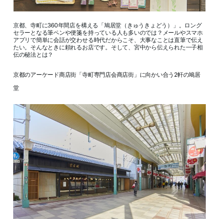
京都、寺町に360年間店を構える「鳩居堂（きゅうきょどう）」。ロング
セラーとなる筆ペンや便箋を持っている人も多いのでは？メールやスマホ
アプリで簡単に会話が交わせる時代だからこそ、大事なことは直筆で伝え
たい。そんなときに頼れるお店です。そして、宮中から伝えられた一子相
伝の秘法とは？
京都のアーケード商店街「寺町専門店会商店街」に向かい合う2軒の鳩居
堂