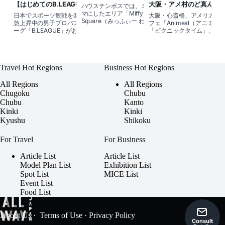
ンダースクエア」の エリア詳細やフー
【はじめてのB.LEAGUE観戦】アルバ
大阪・アメ村のど真ん中
ハウステンボスでは、ミッフィーをテー
ド・グッズも大紹介
ルク東京のホームゲームをとことん楽
モフモフする新感覚の動
マにしたエリア「Miffy Wonder
日本でスポーツ観戦を楽しむなら、人気
大阪・心斎橋、アメリカ村
しむ！
Square（みっふぃー わんだー すくえ
急上昇中の男子プロバスケットボールリ
フェ「Animeal（アニミル
あ）」が2025年6月21日にオープン！ ミ
ーグ「B.LEAGUE」がおすすめ。会場はど
「ピクニックタイム」、夜
ッフィーのアトラ
んなところなのか、どう応援すれば良い
プタイム」の2部制で、猫や
のか、どんなことができるのか
カピバラ、ハリネズミ、フ
Travel Hot Regions
Business Hot Regions
All Regions
All Regions
Chugoku
Chubu
Chubu
Kanto
Kinki
Kinki
Kyushu
Shikoku
For Travel
For Business
Article List
Article List
Model Plan List
Exhibition List
Spot List
MICE List
Event List
Food List
About Us
·
Terms of Use
·
Privacy Policy
Consult