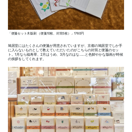
「便箋セット木版刷 （便箋10枚、封筒5枚）」1760円
鳩居堂にはたくさんの便箋が用意されていますが、京都の鳩居堂でしか手
に入らないものとして教えていただいたのがこちらの封筒と便箋のセッ
ト。1月なら福寿草、2月はうめ、3月なのはな……と色鮮やかな版画が時候
の挨拶をしてくれます。