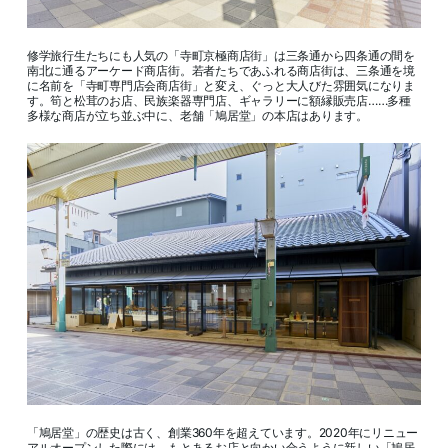
修学旅行生たちにも人気の「寺町京極商店街」は三条通から四条通の間を
南北に通るアーケード商店街。若者たちであふれる商店街は、三条通を境
に名前を「寺町専門店会商店街」と変え、ぐっと大人びた雰囲気になりま
す。筍と松茸のお店、民族楽器専門店、ギャラリーに額縁販売店……多種
多様な商店が立ち並ぶ中に、老舗「鳩居堂」の本店はあります。
「鳩居堂」の歴史は古く、創業360年を超えています。2020年にリニュー
アルオープンした際には、もとあるお店と向かい合うように新しい「鳩居