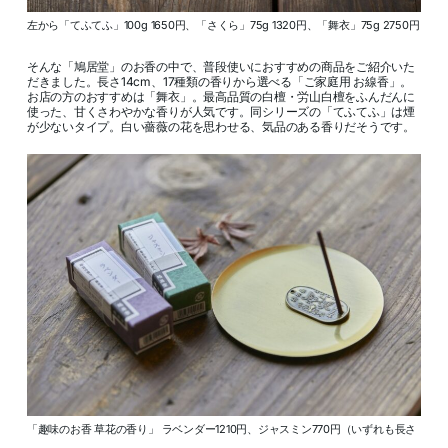
左から「てふてふ」100g 1650円、「さくら」75g 1320円、「舞衣」75g 2750円
そんな「鳩居堂」のお香の中で、普段使いにおすすめの商品をご紹介いた
だきました。長さ14cm、17種類の香りから選べる「ご家庭用 お線香」。
お店の方のおすすめは「舞衣」。最高品質の白檀・労山白檀をふんだんに
使った、甘くさわやかな香りが人気です。同シリーズの「てふてふ」は煙
が少ないタイプ。白い薔薇の花を思わせる、気品のある香りだそうです。
「趣味のお香 草花の香り」 ラベンダー1210円、ジャスミン770円（いずれも長さ