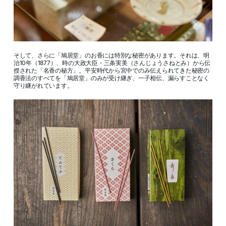
そして、さらに「鳩居堂」のお香には特別な秘密があります。それは、明
治10年（1877）、時の大政大臣・三条実美（さんじょうさねとみ）から伝
授された「名香の秘方」。平安時代から宮中でのみ伝えられてきた秘密の
調香法のすべてを「鳩居堂」のみが受け継ぎ、一子相伝、漏らすことなく
守り継がれています。