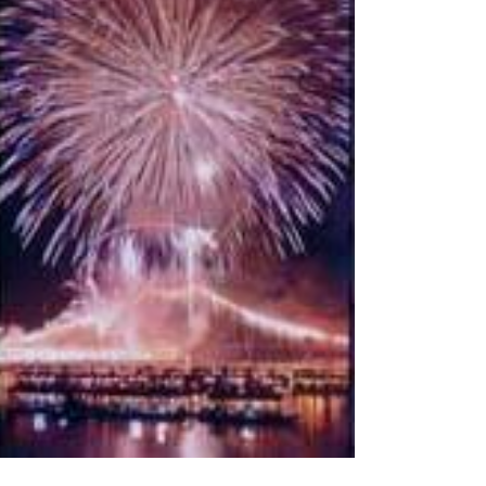
り煌びやかで壮観な光景をみることがで
きる。絢爛豪華な日田の夏の伝統行事
『日田祇園』を楽しめる。