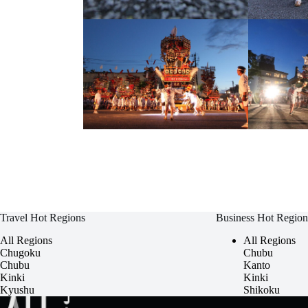
Travel Hot Regions
Business Hot Region
All Regions
All Regions
Chugoku
Chubu
Chubu
Kanto
Kinki
Kinki
Kyushu
Shikoku