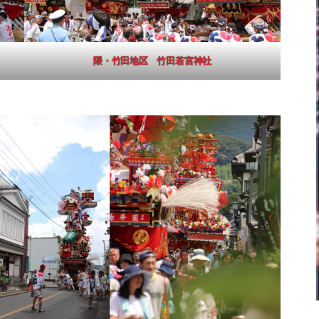
隈・竹田地区 竹田若宮神社