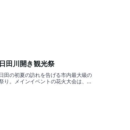
日田川開き観光祭
日田の初夏の訪れを告げる市内最大級の
祭り。メインイベントの花火大会は、両
日とも19時30分～（予定）。2日間で約1
万発が夜空を彩る。 画像提供：日田市