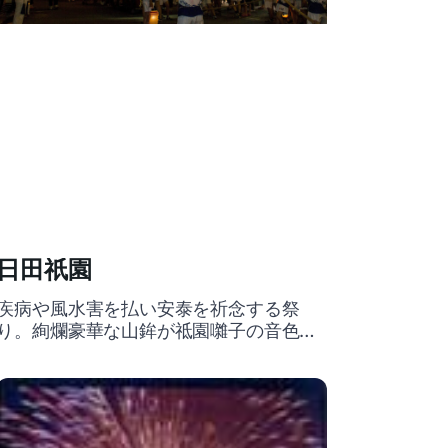
日田祇園
疾病や風水害を払い安泰を祈念する祭
り。絢爛豪華な山鉾が祗園囃子の音色と
ともに巡行する姿は日田の夏の風物詩。
平成28年（2016）12月にはユネスコ無形
文化遺産に登録された。本祭開催前の7月
19日（日）には「日田祇園山鉾集団顔見
世」が行われ、JR日田駅前に山鉾が集ま