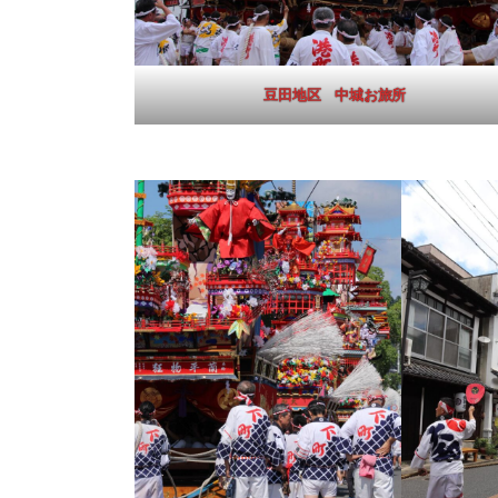
豆田地区 中城お旅所