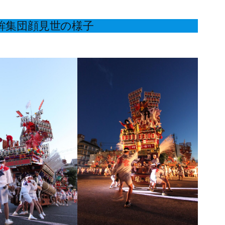
鉾集団顔見世の様子