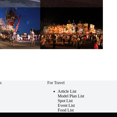
s
For Travel
Article List
Model Plan List
Spot List
Event List
Food List