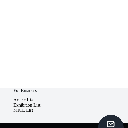
For Business
Article List
Exhibition List
MICE List