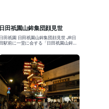
日田祇園山鉾集団顔見世
日田祇園 日田祇園山鉾集団顔見世 JR日
田駅前に一堂に会する「日田祇園山鉾集
団顔見世」。提灯（ちょうちん）をとも
した「晩山」で開催されるその華麗な光
景は必見です。 開催日 毎年、日