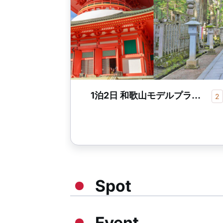
1泊2日 和歌山モデルプラン【高野山～熊野三山】
2
Spot
Event