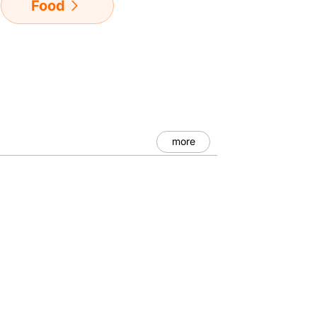
Food
more