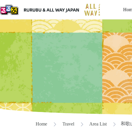
Hom
和歌
Home
Travel
Area List