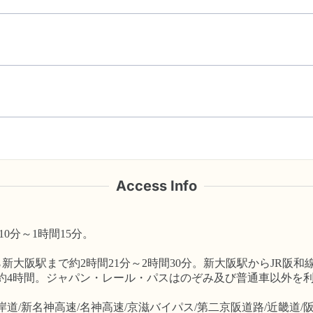
Access Info
0分～1時間15分。
新大阪駅まで約2時間21分～2時間30分。新大阪駅からJR阪
タル約4時間。ジャパン・レール・パスはのぞみ及び普通車以外を
岸道/新名神高速/名神高速/京滋バイパス/第二京阪道路/近畿道/