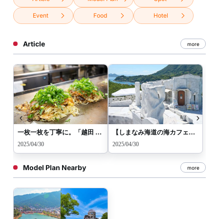
Event
Food
Hotel
Article
more
一枚一枚を丁寧に。「越田 本店」のふわっと仕上げるお好み焼に注目！
【しまなみ海道の海カフェ】耕三寺・未来心の丘「カフェ クオーレ」。白亜の世界で癒やしの時間
2025/04/30
2025/04/30
Model Plan Nearby
more