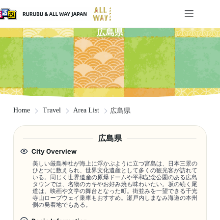
広島県
Home
Travel
Area List
広島県
広島県
City Overview
美しい厳島神社が海上に浮かぶように立つ宮島は、日本三景の
ひとつに数えられ、世界文化遺産として多くの観光客が訪れて
いる。同じく世界遺産の原爆ドームや平和記念公園のある広島
タウンでは、名物のカキやお好み焼も味わいたい。坂の続く尾
道は、映画や文学の舞台となった町。街並みを一望できる千光
寺山ロープウェイ乗車もおすすめ。瀬戸内しまなみ海道の本州
側の発着地でもある。