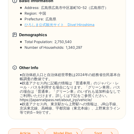
Basic Information
Address:
広島県広島市中区基町10-52（広島県庁）
Region: 中国
Prefecture: 広島県
ひろしま公式観光サイト Dive! Hiroshima
Demographics
Total Population:
2,750,540
Number of Households:
1,340,297
Other Info
●自治体総人口と自治体総世帯数は2024年の総務省住民基本台
帳調査の数値です。
●鉄道アクセス内に記載の情報は「普通車用」のジャパン・レ
ール・パスを利用する場合になります。「グリーン車用」パス
の場合は「普通車」「グリーン車」のいずれも追加料金なしで
ご利用いただけます。詳しくは下記をご参照ください。
https://japanrailpass.net/about_jrp/vehicle/
●鉄道アクセス内、東京駅から上野駅への情報は、JR山手線、
京浜東北線、高崎線、宇都宮線（東北本線）、上野東京ライン
等で約5～9分です。
Article
Model Plan
Spot