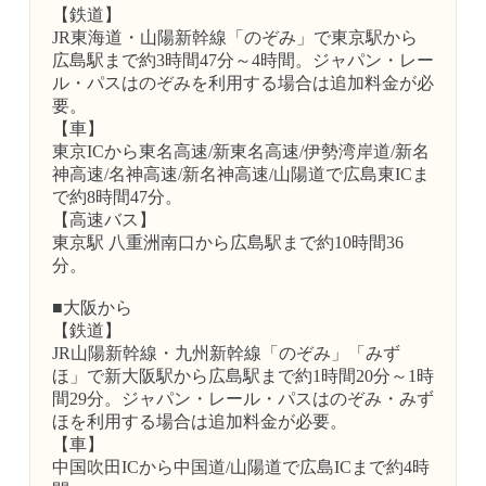
【鉄道】
JR東海道・山陽新幹線「のぞみ」で東京駅から
広島駅まで約3時間47分～4時間。ジャパン・レー
ル・パスはのぞみを利用する場合は追加料金が必
要。
【車】
東京ICから東名高速/新東名高速/伊勢湾岸道/新名
神高速/名神高速/新名神高速/山陽道で広島東ICま
で約8時間47分。
【高速バス】
東京駅 八重洲南口から広島駅まで約10時間36
分。
■大阪から
【鉄道】
JR山陽新幹線・九州新幹線「のぞみ」「みず
ほ」で新大阪駅から広島駅まで約1時間20分～1時
間29分。ジャパン・レール・パスはのぞみ・みず
ほを利用する場合は追加料金が必要。
【車】
中国吹田ICから中国道/山陽道で広島ICまで約4時