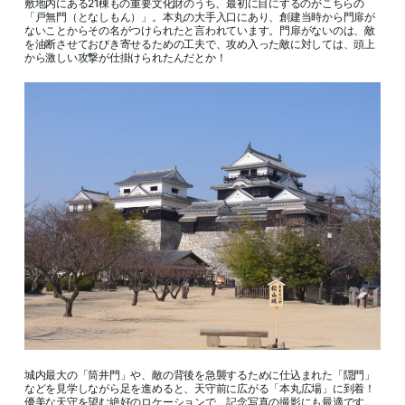
敷地内にある21棟もの重要文化財のうち、最初に目にするのがこちらの
「戸無門（となしもん）」。本丸の大手入口にあり、創建当時から門扉が
ないことからその名がつけられたと言われています。門扉がないのは、敵
を油断させておびき寄せるための工夫で、攻め入った敵に対しては、頭上
から激しい攻撃が仕掛けられたんだとか！
城内最大の「筒井門」や、敵の背後を急襲するために仕込まれた「隠門」
などを見学しながら足を進めると、天守前に広がる「本丸広場」に到着！
優美な天守を望む絶好のロケーションで、記念写真の撮影にも最適です。