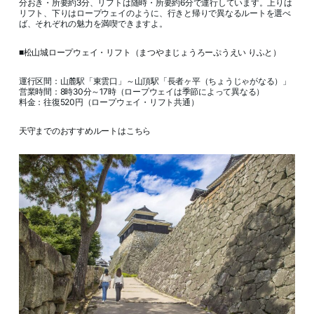
分おき・所要約3分、リフトは随時・所要約6分で運行しています。上りは
リフト、下りはロープウェイのように、行きと帰りで異なるルートを選べ
ば、それぞれの魅力を満喫できますよ。
■松山城ロープウェイ・リフト（まつやまじょうろーぷうえい りふと）
運行区間：山麓駅「東雲口」～山頂駅「長者ヶ平（ちょうじゃがなる）」
営業時間：8時30分～17時（ロープウェイは季節によって異なる）
料金：往復520円（ロープウェイ・リフト共通）
天守までのおすすめルートはこちら