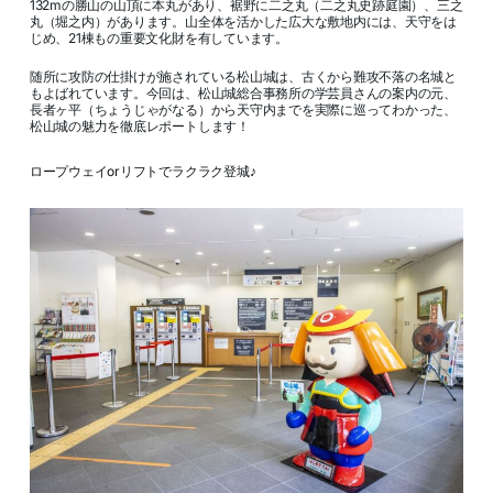
132mの勝山の山頂に本丸があり、裾野に二之丸（二之丸史跡庭園）、三之
丸（堀之内）があります。山全体を活かした広大な敷地内には、天守をは
じめ、21棟もの重要文化財を有しています。
随所に攻防の仕掛けが施されている松山城は、古くから難攻不落の名城と
もよばれています。今回は、松山城総合事務所の学芸員さんの案内の元、
長者ヶ平（ちょうじゃがなる）から天守内までを実際に巡ってわかった、
松山城の魅力を徹底レポートします！
ロープウェイorリフトでラクラク登城♪