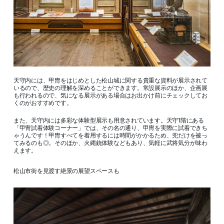
天守内には、甲冑をはじめとした松山城に関する貴重な資料が展示されて
いるので、歴史の理解を深めることができます。常設展示のほか、企画展
も行われるので、気になる展示がある場合はお出かけ前にチェックしてお
くのがおすすめです。
また、天守内には多彩な体験型展示も用意されています。天守1階にある
「甲冑試着体験コーナー」では、その名の通り、甲冑を実際に試着できち
ゃうんです！甲冑すべてを着用するには時間がかかるため、兜だけを被っ
てみるのも◎。そのほか、火縄銃体験などもあり、気軽に武将気分が味わ
えます。
松山市街を見渡す絶景の展望スペースも