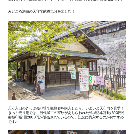
みどころ満載の天守で武将気分を楽しむ！
天守入口のきっぷ売り場で観覧券を購入したら、いよいよ天守内を見学！
きっぷ売り場では、歴代城主の家紋があしらわれた登城記念符1枚300円や
御城印帳1冊2800円が販売されているので、記念に購入するのがおすすめ
です♪