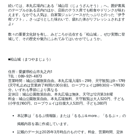
続いては、本丸広場内にある「城山荘（じょうざんそう）」へ。囲炉裏風
のテーブルがある店内のほか、店前のテラス席でも軽食やドリンクが味わ
えます。なかでも人気は、自家製ジュレソースがたっぷりとのった「伊予
柑ソフト」。さっぱりとした味わいで、疲れた体がリフレッシュされます
よ♪
数々の重要文化財を有し、みどころが点在する「松山城」。ぜひ実際に登
城して、その歴史や魅力にふれてみてはいかがでしょうか。
■松山城（まつやまじょう）
住所：愛媛県松山市丸之内1
TEL：089-921-4873
営業時間：城山公園散策自由。本丸広場入場5～21時、天守観覧は9～17時
(天守札止めは営業終了時間の30分前)。ロープウェイは8時30分～17時30
分。いずれも季節により異なる
定休日：城山公園散策自由。本丸広場は無休。天守は12月第3水曜
料金：城山公園散策自由。本丸広場無料、天守観覧は大人520円、子ども
(小学生)160円。ロープウェイは往復大人520円、子ども260円
本記事は「るるぶ情報版」または「るるぶ＆more.」「るるぶ＋」の
掲載内容を基に作成しています。
記載のデータは2025年3月時点のものです。料金、営業時間、定休