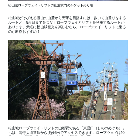
松山城ロープウェイ・リフトの山麓駅内のチケット売り場
松山城がそびえる勝山の山麓から天守を目指すには、歩いて山登りをする
ルートと、8合目までをつなぐロープウェイとリフトを利用するルートが
あります。気軽に松山城観光を楽しむなら、ロープウェイ・リフトに乗る
のが断然おすすめ！
松山城ロープウェイ・リフトの山麓駅である「東雲口（しののめぐち）」
へは、電停大街道駅から徒歩5分でアクセスできます。ロープウェイは10