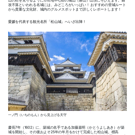
山の街を見守るように市街地中心部の城山（勝山）山頂にそびえます。難
攻不落といわれる名城には、みどころがいっぱい！ おすすめの登城ルート
から貴重な文化財、城内のグルメスポットまで詳しくレポートします！
愛媛を代表する観光名所「松山城」へいざ出陣！
一ノ門（いちのもん）から見上げる天守
慶長7年（1602）に、築城の名手である加藤嘉明（かとうよしあき）が築
城を開始し、その後およそ25年の年月をかけて完成した松山城。標高