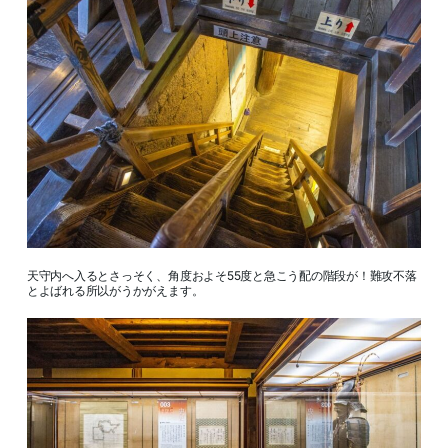
天守内へ入るとさっそく、角度およそ55度と急こう配の階段が！難攻不落
とよばれる所以がうかがえます。