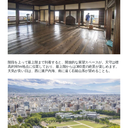
階段を上って最上階まで到着すると、開放的な展望スペースが。天守は標
高約161m地点に位置しており、最上階からは360度の絶景が楽しめます。
天気が良い日は、西に瀬戸内海、南に遠く石鎚山系が望めることも。