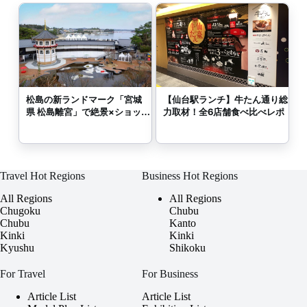
松島の新ランドマーク「宮城
【仙台駅ランチ】牛たん通り総
県 松島離宮」で絶景×ショッピ
力取材！全6店舗食べ比べレポ
ング
Travel Hot Regions
Business Hot Regions
All Regions
All Regions
Chugoku
Chubu
Chubu
Kanto
Kinki
Kinki
Kyushu
Shikoku
For Travel
For Business
Article List
Article List