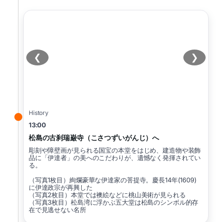
❮
❯
History
13:00
松島の古刹瑞巌寺（こさつずいがんじ）へ
彫刻や障壁画が見られる国宝の本堂をはじめ、建造物や装飾
品に「伊達者」の美へのこだわりが、遺憾なく発揮されてい
る。
（写真1枚目）絢爛豪華な伊達家の菩提寺。慶長14年(1609)
に伊達政宗が再興した
（写真2枚目）本堂では襖絵などに桃山美術が見られる
（写真3枚目）松島湾に浮かぶ五大堂は松島のシンボル的存
在で見逃せない名所