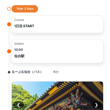
Total: 2 Days
Course
1日目 START
Station
10:00
仙台駅
るーぷる仙台（バス）
15分
❮
❯