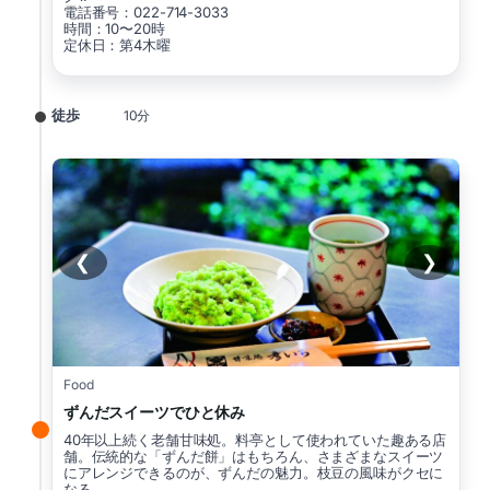
電話番号：022-714-3033
時間：10〜20時
定休日：第4木曜
徒歩
10分
❮
❯
Food
ずんだスイーツでひと休み
40年以上続く老舗甘味処。料亭として使われていた趣ある店
舗。伝統的な「ずんだ餅」はもちろん、さまざまなスイーツ
にアレンジできるのが、ずんだの魅力。枝豆の風味がクセに
なる。