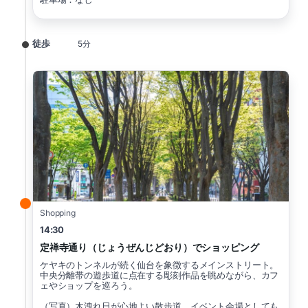
徒歩
5分
Shopping
14:30
定禅寺通り（じょうぜんじどおり）でショッピング
ケヤキのトンネルが続く仙台を象徴するメインストリート。
中央分離帯の遊歩道に点在する彫刻作品を眺めながら、カフ
ェやショップを巡ろう。
（写真）木洩れ日が心地よい散歩道。イベント会場としても