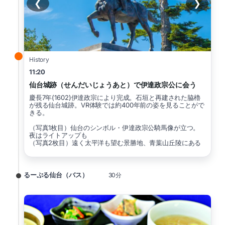
❮
❯
History
11:20
仙台城跡（せんだいじょうあと）で伊達政宗公に会う
慶長7年(1602)伊達政宗により完成。石垣と再建された脇櫓
が残る仙台城跡。VR体験では約400年前の姿を見ることがで
きる。
（写真1枚目）仙台のシンボル・伊達政宗公騎馬像が立つ。
夜はライトアップも
（写真2枚目）遠く太平洋も望む景勝地、青葉山丘陵にある
るーぷる仙台（バス）
30分