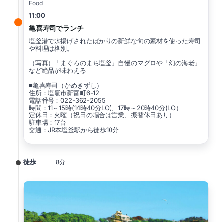
Food
11:00
亀喜寿司でランチ
塩釜港で水揚げされたばかりの新鮮な旬の素材を使った寿司
や料理は格別。
（写真）「まぐろのまち塩釜」自慢のマグロや「幻の海老」
など絶品が味わえる
■亀喜寿司（かめきずし）
住所：塩竈市新富町6-12
電話番号：022-362-2055
時間：11～15時(14時40分LO)、17時～20時40分(LO）
定休日：火曜（祝日の場合は営業、振替休日あり）
駐車場：17台
交通：JR本塩釡駅から徒歩10分
徒歩
8分