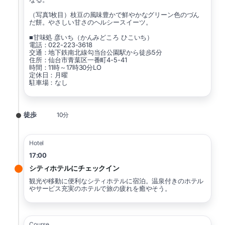
（写真1枚目）枝豆の風味豊かで鮮やかなグリーン色のづん
だ餅。やさしい甘さのヘルシースイーツ。
■甘味処 彦いち（かんみどころ ひこいち）
電話：022-223-3618
交通：地下鉄南北線勾当台公園駅から徒歩5分
住所：仙台市青葉区一番町4-5-41
時間：11時～17時30分LO
定休日：月曜
駐車場：なし
徒歩
10分
Hotel
17:00
シティホテルにチェックイン
観光や移動に便利なシティホテルに宿泊。温泉付きのホテル
やサービス充実のホテルで旅の疲れを癒やそう。
Course