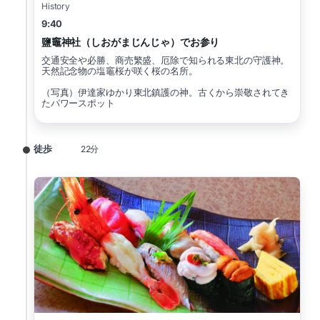
History
9:40
鹽竈神社（しおがまじんじゃ）でお参り
交通安全や必勝、商売繁盛、厄除で知られる東北の守護神。
天然記念物の塩竈桜が咲く桜の名所。
（写真）伊達家ゆかり東北鎮護の神。古くから崇敬されてき
たパワースポット
徒歩
22分