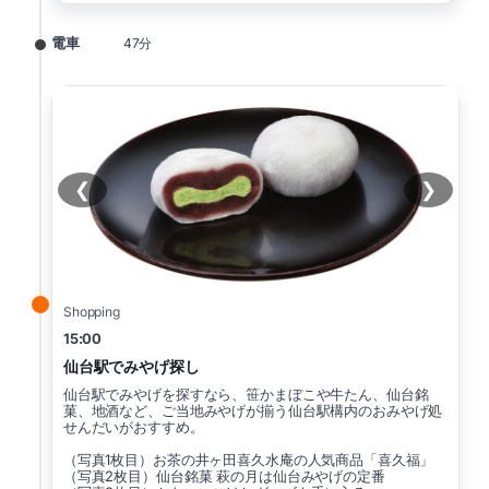
電車
47分
❮
❯
Shopping
15:00
仙台駅でみやげ探し
仙台駅でみやげを探すなら、笹かまぼこや牛たん、仙台銘
菓、地酒など、ご当地みやげが揃う仙台駅構内のおみやげ処
せんだいがおすすめ。
（写真1枚目）お茶の井ヶ田喜久水庵の人気商品「喜久福」
（写真2枚目）仙台銘菓 萩の月は仙台みやげの定番