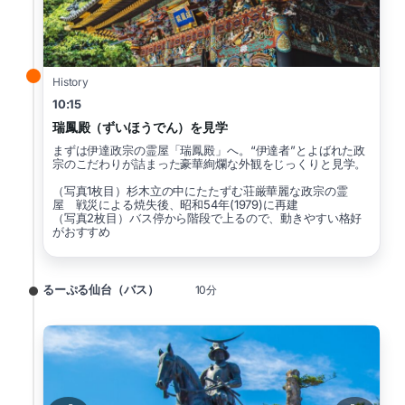
History
10:15
瑞鳳殿（ずいほうでん）を見学
まずは伊達政宗の霊屋「瑞鳳殿」へ。“伊達者”とよばれた政
宗のこだわりが詰まった豪華絢爛な外観をじっくりと見学。
（写真1枚目）杉木立の中にたたずむ荘厳華麗な政宗の霊
屋 戦災による焼失後、昭和54年(1979)に再建
（写真2枚目）バス停から階段で上るので、動きやすい格好
がおすすめ
るーぷる仙台（バス）
10分