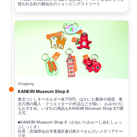
使われる杜の都仙台のショッピングストリート
Shopping
KANEIRI Museum Shop 6
東北づくしキーホルダー各770円。ほかにも書籍や雑貨、東
北六県の職人・クリエイターの作品などが揃い、おみやげに
もおすすめ。いずれの商品もKANEIRI Museum Shop 6で購
入可。
■KANEIRI Museum Shop 6（かねいりみゅーじあむしょっ
ぷしっくす）
住所：宮城県仙台市青葉区春日町2-1 せんだいメディアテー
ク1F