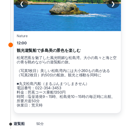
❮
❯
Nature
12:00
観光遊覧船で多島美の景色を楽しむ
松尾芭蕉を魅了した風光明媚な松島湾。大小の島々と海と空
の青を眺めながらの遊覧船の旅。
（写真1枚目）美しい松島湾内には大小260もの島がある
（写真2枚目）約50分の船旅。観光と移動を同時に
■丸文松島汽船（まるぶんまつしまきせん）
電話番号：022-354-3453
料金：芭蕉コース乗船1350円
時間：塩釡港発9～15時、松島発10～15時の毎正時に出航、
所要片道50分
休業日：荒天時
遊覧船
50分