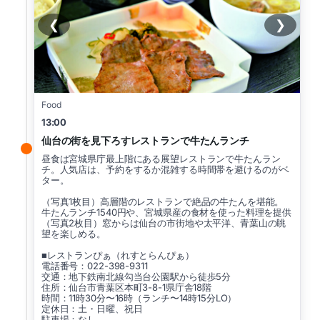
❮
❯
Food
13:00
仙台の街を見下ろすレストランで牛たんランチ
昼食は宮城県庁最上階にある展望レストランで牛たんラン
チ。人気店は、予約をするか混雑する時間帯を避けるのがベ
ター。
（写真1枚目）高層階のレストランで絶品の牛たんを堪能。
牛たんランチ1540円や、宮城県産の食材を使った料理を提供
（写真2枚目）窓からは仙台の市街地や太平洋、青葉山の眺
望を楽しめる。
■レストランぴぁ（れすとらんぴぁ）
電話番号：022-398-9311
交通：地下鉄南北線勾当台公園駅から徒歩5分
住所：仙台市青葉区本町3-8-1県庁舎18階
時間：11時30分〜16時（ランチ〜14時15分LO）
定休日：土・日曜、祝日
駐車場：なし