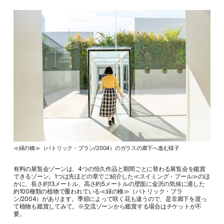
≪緑の橋≫（パトリック・ブラン/2004）のガラスの廊下へ進む様子
有料の展覧会ゾーンは、4つの恒久作品と期間ごとに替わる展覧会を鑑賞
できるゾーン。1つは先ほどの章でご紹介した≪スイミング・プール≫のほ
かに、長さ約13メートル、高さ約5メートルの壁面に金沢の気候に適した
約100種類の植物で覆われている≪緑の橋≫（パトリック・ブラ
ン/2004）があります。季節によって咲く花も違うので、是非廊下を渡っ
て植物も鑑賞してみて。※交流ゾーンから鑑賞する場合はチケットが不
要。