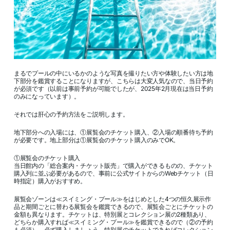
まるでプールの中にいるかのような写真を撮りたい方や体験したい方は地
下部分を鑑賞することになりますが、こちらは大変人気なので、当日予約
が必須です（以前は事前予約が可能でしたが、2025年2月現在は当日予約
のみになっています）。
それでは肝心の予約方法をご説明します。
地下部分への入場には、①展覧会のチケット購入、②入場の順番待ち予約
が必要です。地上部分は①展覧会のチケット購入のみでOK。
①展覧会のチケット購入
当日館内の「総合案内・チケット販売」で購入ができるものの、チケット
購入列に並ぶ必要があるので、事前に公式サイトからのWebチケット（日
時指定）購入がおすすめ。
展覧会ゾーンは≪スイミング・プール≫をはじめとした4つの恒久展示作
品と期間ごとに替わる展覧会を鑑賞できるので、展覧会ごとにチケットの
金額も異なります。チケットは、特別展とコレクション展の2種類あり、
どちらか購入すれば≪スイミング・プール≫を鑑賞できるので（②の予約
も必須）、必ず購入しましょう。特別展のチケットであればコレクション