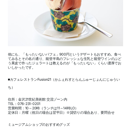
他にも、「もったいないパフェ」900円というデザートもおすすめ。食べ
てみるとその名の通り、能登半島のフレッシュな生乳と能登ワインのぶど
う果皮で作ったジェラートは教えるのが「もったいない」くらい濃厚でお
いしかったです。
■カフェレストランFusion21（かふぇれすとらんふゅーじょんにじゅうい
ち）
住所：金沢21世紀美術館 交流ゾーン内
TEL：076-231-0201
営業時間：10～20時（ランチは11～14時LO）
定休日：月曜（祝日の場合は翌平日）※貸切りの場合あり、要問合せ
ミュージアムショップのおすすめグッズ