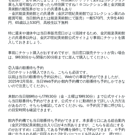
展も入場可能なので迷ったら特別展ですね！※コレクション展と金沢能楽
美術館の観覧券がセットの共通券もあり
・金沢能楽美術館との共通券（金沢21世紀美術館ではコレクション展のみ
鑑賞可能、当日館内または能楽美術館にて販売）一般570円、大学生480
円、65歳以上530円、高校生以下無料
特に週末や連休中は当日券販売窓口がより混雑するため、金沢能楽美術館
との共通券以外は、金沢21世紀美術館公式サイトより事前にチケットを購
入しておきましょう。
事前にチケット購入がおすすめですが、当日窓口販売チケットが良い場合
は、9時30分から閉場の30分前までに並んで購入してください。
②入場の順番待ち予約
①のチケットが購入できたら、こちらも必須です。
以前は当日の順番待ち予約以外に、Webでの事前予約ができましたが、
2025年2月現在、当日Web予約か館内予約機での順番待ち予約しかできな
いので注意してください。
来館の当日朝9時から17時30分（金・土曜は19時30分）まで公式サイトか
ら当日順番待ち予約ができます。公式サイトに動画付きで詳しい入力方法
があるので、そちらを確認してみてくださいね。※予約完了後に呼び出し
の目安時間を確認できます。
館内予約機でも当日順番待ち予約ができます。本多通り口にある総合案内
（金沢21世紀美術館は出入り口が4カ所ありますが、こちらを起点にする
のがおすすめ）に設置してある予約機を操作して予約ができます。※予約
後に出力される紙に印字された2次元バーコードを読み込むと、呼び出し