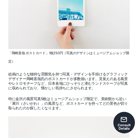
「岡崎直哉 ポストカード」1枚250円（写真のデザインはミュージアムショップ限
定）
絵画のような独特な雰囲気を持つ写真・デザインを手掛けるグラフィック
デザイナー岡崎直哉氏のポストカードが多数揃います。見覚えのある風景
やレトロモチーフなど、日本各地にひっそりと潜むランドスケープが写真
に収められており、懐かしい気持ちにさせられます。
特に金沢の風景写真5枚はミュージアムショップ限定で、美術館から近い
「犀川（さいがわ）」の風景など、ポストカードを持ってどの景色が切り
取られたのか探したくなります。
Consult
Details