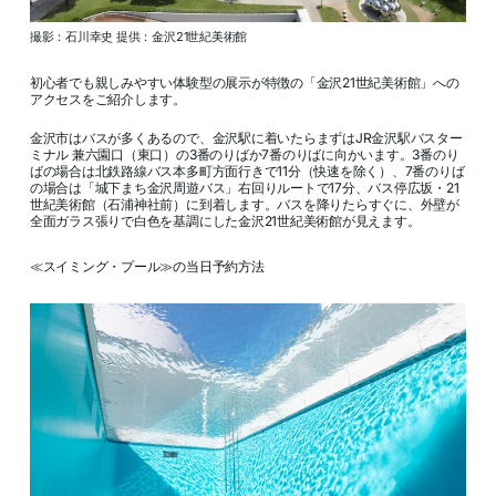
撮影：石川幸史 提供：金沢21世紀美術館
初心者でも親しみやすい体験型の展示が特徴の「金沢21世紀美術館」への
アクセスをご紹介します。
金沢市はバスが多くあるので、金沢駅に着いたらまずはJR金沢駅バスター
ミナル 兼六園口（東口）の3番のりばか7番のりばに向かいます。3番のり
ばの場合は北鉄路線バス本多町方面行きで11分（快速を除く）、7番のりば
の場合は「城下まち金沢周遊バス」右回りルートで17分、バス停広坂・21
世紀美術館（石浦神社前）に到着します。バスを降りたらすぐに、外壁が
全面ガラス張りで白色を基調にした金沢21世紀美術館が見えます。
≪スイミング・プール≫の当日予約方法