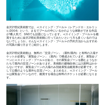
金沢21世紀美術館では、≪スイミング・プール≫（レアンドロ・エルリッ
ヒ/2004）という、まるでプールの中にいるかのような体験ができる作品
が1番人気で、SNSでも話題になっています。≪スイミング・プール≫を鑑
賞するために金沢21世紀美術館に行ってみたいという方も多くいるのでは
ないでしょうか。そんな≪スイミング・プール≫の予約方法からおすすめ
の写真の撮り方までご紹介します。
金沢21世紀美術館は、無料の「交流ゾーン」（屋外/屋内）と有料の入場チ
ケットが必要な「展覧会ゾーン」（屋内）で構成されています。展覧会ゾ
ーンに≪スイミング・プール≫があり、その展覧会ゾーンを囲むようなか
たちで屋内の交流ゾーンがあります。美術館の建物自体には入館料はかか
らないですが、展覧会ゾーンの入場のみ別途展覧会鑑賞券が必要です。そ
して公園のような屋外も交流ゾーン。まとめると、≪スイミング・プール
≫は展覧会ゾーンなので、鑑賞する場合は有料のチケットが必要になりま
す。