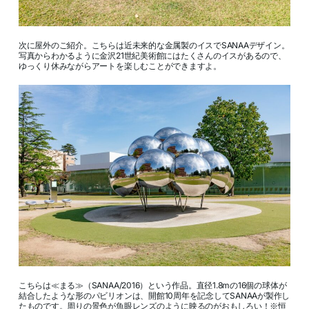
次に屋外のご紹介。こちらは近未来的な金属製のイスでSANAAデザイン。
写真からわかるように金沢21世紀美術館にはたくさんのイスがあるので、
ゆっくり休みながらアートを楽しむことができますよ。
こちらは≪まる≫（SANAA/2016）という作品。直径1.8mの16個の球体が
結合したような形のパビリオンは、開館10周年を記念してSANAAが製作し
たものです。周りの景色が魚眼レンズのように映るのがおもしろい！※恒