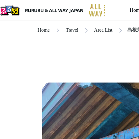
Hom
島根
Home
Travel
Area List