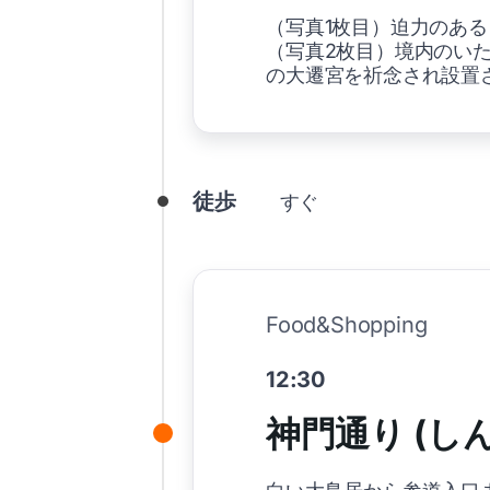
（写真1枚目）迫力のあ
（写真2枚目）境内のい
の大遷宮を祈念され設置
徒歩
すぐ
Food&Shopping
12:30
神門通り (し