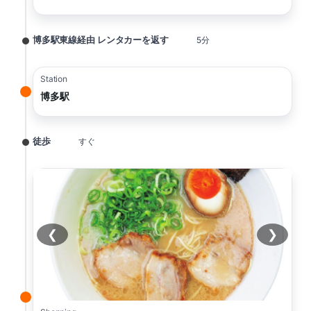
博多駅東線経由 レンタカーを返す
5分
Station
博多駅
徒歩
すぐ
❮
❯