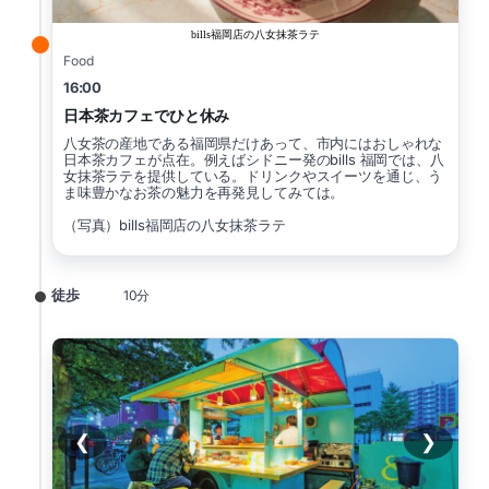
bills福岡店の八女抹茶ラテ
Food
16:00
日本茶カフェでひと休み
八女茶の産地である福岡県だけあって、市内にはおしゃれな
日本茶カフェが点在。例えばシドニー発のbills 福岡では、八
女抹茶ラテを提供している。ドリンクやスイーツを通じ、う
ま味豊かなお茶の魅力を再発見してみては。
（写真）bills福岡店の八女抹茶ラテ
徒歩
10分
❮
❯