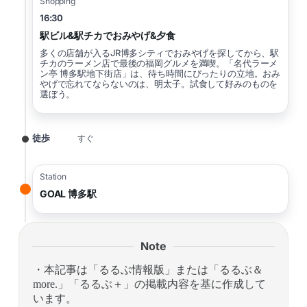
Shopping
16:30
駅ビル&駅チカでおみやげ&夕食
多くの店舗が入るJR博多シティでおみやげを探してから、駅
チカのラーメン店で最後の福岡グルメを満喫。「名代ラーメ
ン亭 博多駅地下街店」は、待ち時間にぴったりの立地。おみ
やげで忘れてならないのは、明太子。試食して好みのものを
選ぼう。
徒歩
すぐ
Station
GOAL 博多駅
Note
・本記事は「るるぶ情報版」または「るるぶ＆
more.」「るるぶ＋」の掲載内容を基に作成して
います。