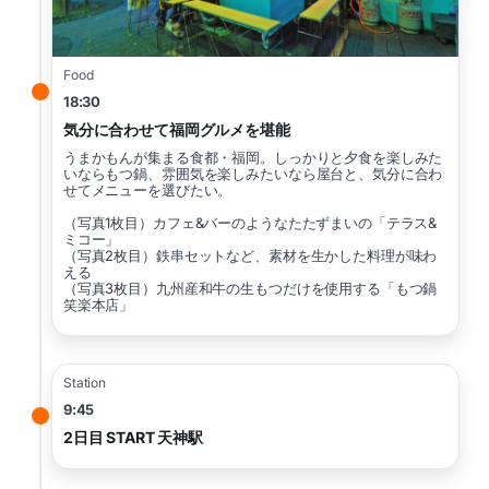
Food
18:30
気分に合わせて福岡グルメを堪能
うまかもんが集まる食都・福岡。しっかりと夕食を楽しみた
いならもつ鍋、雰囲気を楽しみたいなら屋台と、気分に合わ
せてメニューを選びたい。
（写真1枚目）カフェ&バーのようなたたずまいの「テラス&
ミコー」
（写真2枚目）鉄串セットなど、素材を生かした料理が味わ
える
（写真3枚目）九州産和牛の生もつだけを使用する「もつ鍋
笑楽本店」
Station
9:45
2日目 START 天神駅