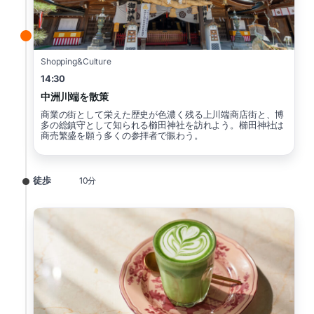
Shopping&Culture
14:30
中洲川端を散策
商業の街として栄えた歴史が色濃く残る上川端商店街と、博
多の総鎮守として知られる櫛田神社を訪れよう。櫛田神社は
商売繁盛を願う多くの参拝者で賑わう。
徒歩
10分