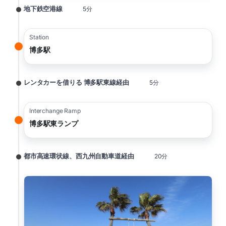
地下鉄空港線
5分
Station
博多駅
レンタカーを借りる 博多駅東線経由
5分
Interchange Ramp
博多駅東ランプ
都市高速環状線、西九州自動車道経由
20分