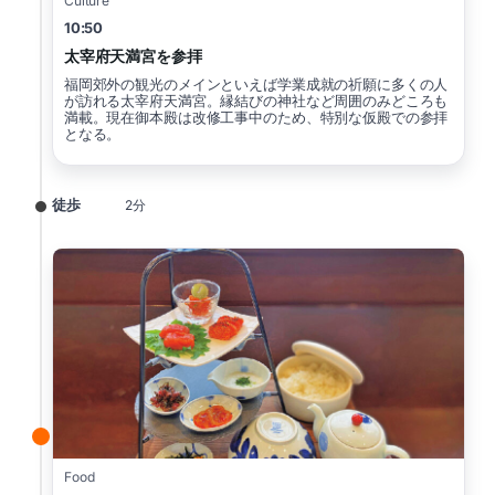
Culture
10:50
太宰府天満宮を参拝
福岡郊外の観光のメインといえば学業成就の祈願に多くの人
が訪れる太宰府天満宮。縁結びの神社など周囲のみどころも
満載。現在御本殿は改修工事中のため、特別な仮殿での参拝
となる。
徒歩
2分
Food