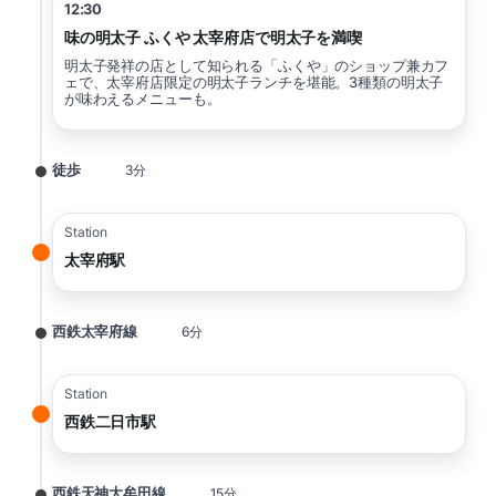
12:30
味の明太子 ふくや 太宰府店で明太子を満喫
明太子発祥の店として知られる「ふくや」のショップ兼カフ
ェで、太宰府店限定の明太子ランチを堪能。3種類の明太子
が味わえるメニューも。
徒歩
3分
Station
太宰府駅
西鉄太宰府線
6分
Station
西鉄二日市駅
西鉄天神大牟田線
15分