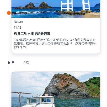
Nature
11:45
桜井二見ヶ浦で絶景観賞
白い鳥居と2つの巨岩が並ぶ姿がすばらしい糸島を代表する
景勝地。櫻井神社。夕日の名勝地でもあり、夕方の時間帯も
おすすめ。
車
21分