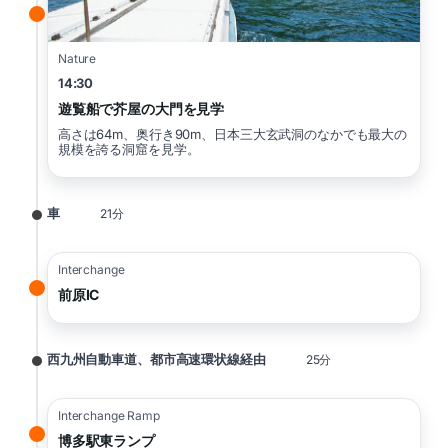
Nature
14:30
遊覧船で芥屋の大門を見学
高さは64m、奥行き90m、日本三大玄武洞のなかでも最大の
規模を誇る洞窟を見学。
車
21分
Interchange
前原IC
西九州自動車道、都市高速環状線経由
25分
Interchange Ramp
博多駅東ランプ