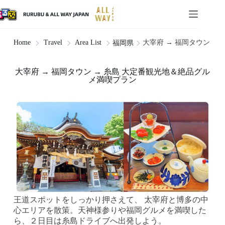
大宰府 → 福岡タウン →
Home
Travel
Area List
福岡県
大宰府 → 福岡タウン → 糸島 大定番観光地＆絶品グル
メ満喫プラン
王道スポットをしっかり押さえて、 太宰府と博多の中
心エリアを散策。天神様参りや福岡グルメを満喫した
ら、２日目は糸島ドライブへ出発しよう。