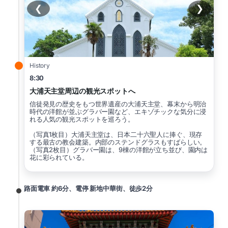
❮
❯
History
8:30
大浦天主堂周辺の観光スポットへ
信徒発見の歴史をもつ世界遺産の大浦天主堂、幕末から明治
時代の洋館が並ぶグラバー園など、エキゾチックな気分に浸
れる人気の観光スポットを巡ろう。
（写真1枚目）大浦天主堂は、日本二十六聖人に捧ぐ、現存
する最古の教会建築。内部のステンドグラスもすばらしい。
（写真2枚目）グラバー園は、9棟の洋館が立ち並び、園内は
花に彩られている。
路面電車 約6分、電停 新地中華街、徒歩2分