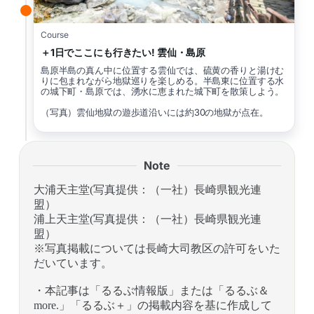
Course
＋1日でここにも行きたい! 雲仙・島原
島原半島の真ん中に位置する雲仙では、硫黄の香りと湯けむ
りに包まれながら地獄巡りを楽しめる。半島東に位置する水
の城下町・島原では、湧水に恵まれた城下町を散策しよう。
（写真）雲仙地獄の遊歩道沿いには約30の地獄が点在。
Note
大浦天主堂(写真提供：（一社）長崎県観光連
盟）
浦上天主堂(写真提供：（一社）長崎県観光連
盟）
※写真掲載については長崎大司教区の許可をいた
だいています。
・本記事は「るるぶ情報版」または「るるぶ＆
more.」「るるぶ＋」の掲載内容を基に作成して