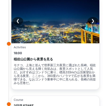
❮
❯
Activities
18:00
稲佐山公園から夜景を見る
モナコ、上海と並んで世界新三大夜景に選ばれた長崎。稲佐
山公園から見える輝く街並みは、夜景スポットとして人気
だ。おすすめはゴンドラに乗り、標高333mの山頂展望台か
ら見る夜景。ここから、360度のパノラマで広がる夜景を満
喫できる。なおゴンドラ乗車中に中に見られる、長崎の街並
みも圧巻だ。
Course
2日目 START