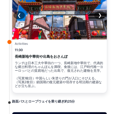
❮
❯
Activities
11:30
長崎新地中華街や出島をおさんぽ
ランチは日本三大中華街の一つ、長崎新地中華街で、代表的
な郷土料理のちゃんぽんを満喫。食後には、江戸時代唯一ヨ
ーロッパとの貿易地だった出島で、復元された建物を見学。
（写真1枚目）中国らしい朱塗りの門が入口にそびえる。
（写真2枚目）鎖国期の復元建築や現存する明治期の建築な
どが立ち並ぶ。
路面バスとロープウェイを乗り継ぎ約25分