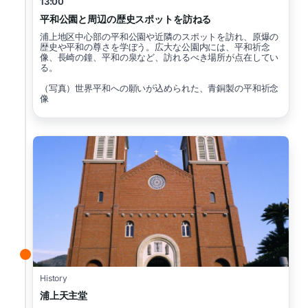
13:00
平和公園と周辺の歴史スポットを訪ねる
浦上地区中心部の平和公園や近隣のスポットを訪れ、原爆の
歴史や平和の尊さを学ぼう。広大な公園内には、平和祈念
像、長崎の鐘、平和の泉など、訪れるべき場所が点在してい
る。
（写真）世界平和への願いが込められた、青銅製の平和祈念
像
History
浦上天主堂