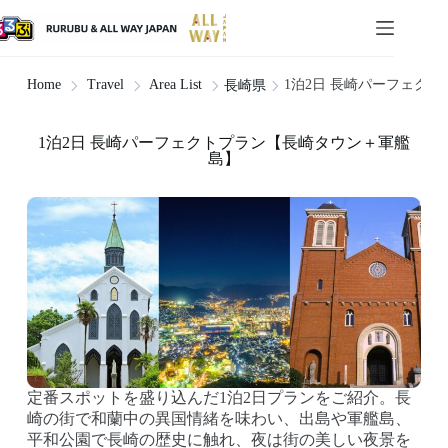
1泊2日 長崎パーフェク
Home
Travel
Area List
長崎県
1泊2日 長崎パーフェクトプラン【長崎タウン＋軍艦
島】
定番スポットを盛り込んだ1泊2日プランをご紹介。長
崎の街で和蘭中の異国情緒を味わい、出島や軍艦島、
平和公園で長崎の歴史に触れ、夜は街の美しい夜景を