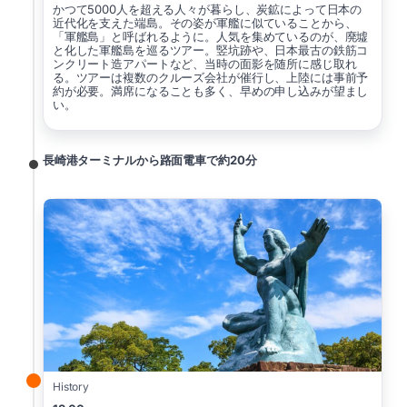
かつて5000人を超える人々が暮らし、炭鉱によって日本の
近代化を支えた端島。その姿が軍艦に似ていることから、
「軍艦島」と呼ばれるように。人気を集めているのが、廃墟
と化した軍艦島を巡るツアー。竪坑跡や、日本最古の鉄筋コ
ンクリート造アパートなど、当時の面影を随所に感じ取れ
る。ツアーは複数のクルーズ会社が催行し、上陸には事前予
約が必要。満席になることも多く、早めの申し込みが望まし
い。
長崎港ターミナルから路面電車で約20分
History