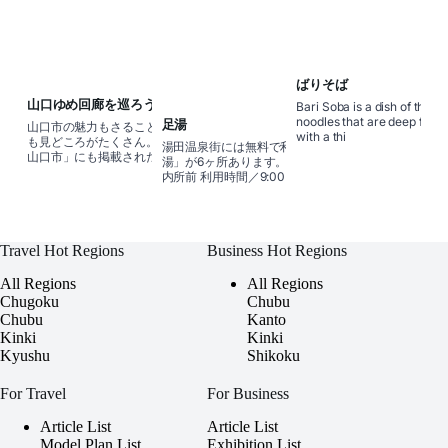
ばりそば
山口ゆめ回廊を巡ろう
Bari Soba is a dish of thick
noodles that are deep frie
足湯
山口市の魅力もさることながら近隣地域
with a thi
も見どころがたくさん。 「地球の歩き方
湯田温泉街には無料で利用できる「足
山口市」にも掲載された魅力ある近隣６
湯」が6ヶ所あります。 (1)湯田温泉観光案
市町を紹介！ちょっと足を延ばして、山
内所前 利用時間／9:00～22:00 県道204
口市にプラスαで楽しもう！ 山口
号線沿いにあり、分かりやすい場所で
す。併設する飲泉場
Travel Hot Regions
Business Hot Regions
All Regions
All Regions
Chugoku
Chubu
Chubu
Kanto
Kinki
Kinki
Kyushu
Shikoku
For Travel
For Business
Article List
Article List
Model Plan List
Exhibition List