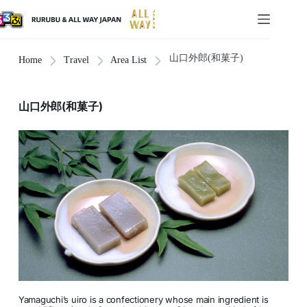
山口外郎(和菓子)
Home
Travel
Area List
山口外郎(和菓子)
Yamaguchi’s uiro is a confectionery whose main ingredient is