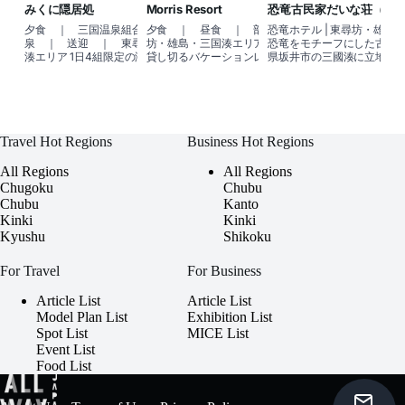
みくに隠居処
Morris Resort
恐竜古民家だいな荘（恐
夕食 ｜ 三国温泉組合 ｜ 天然温
夕食 ｜ 昼食 ｜ 部屋食 ｜ 東尋
恐竜ホテル | 東尋坊・雄島
泉 ｜ 送迎 ｜ 東尋坊・雄島・三国
坊・雄島・三国湊エリア 一棟をまるごと
恐竜をモチーフにした古民家
湊エリア 1日4組限定の海沿いの大人隠れ
貸し切るバケーションレンタル、プライ
県坂井市の三國湊に立地す
家 1Fがレストラン、2Fが宿泊施設のオー
ベート空間を楽しむ貸し別荘 これまで幾
荘」は築93年の古民家をリ
ベルジュ型の建物。和風モダン
多の絵画家が、その美しさに胸打た
した、みなと＆(ミナトト)
Travel Hot Regions
Business Hot Regions
All Regions
All Regions
Chugoku
Chubu
Chubu
Kanto
Kinki
Kinki
Kyushu
Shikoku
For Travel
For Business
Article List
Article List
Model Plan List
Exhibition List
Spot List
MICE List
Event List
Food List