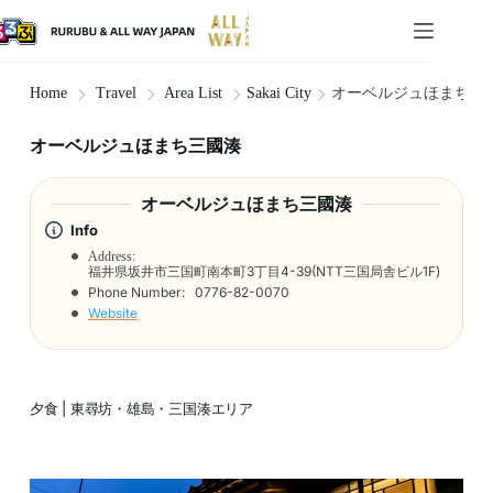
Sakai City
オーベルジュほまち三
Home
Travel
Area List
オーベルジュほまち三國湊
オーベルジュほまち三國湊
Info
Address:
福井県坂井市三国町南本町3丁目4-39(NTT三国局舎ビル1F)
Phone Number:
0776-82-0070
Website
夕食 | 東尋坊・雄島・三国湊エリア