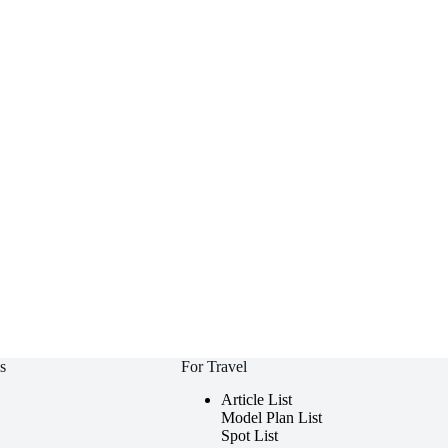
s
For Travel
Article List
Model Plan List
Spot List