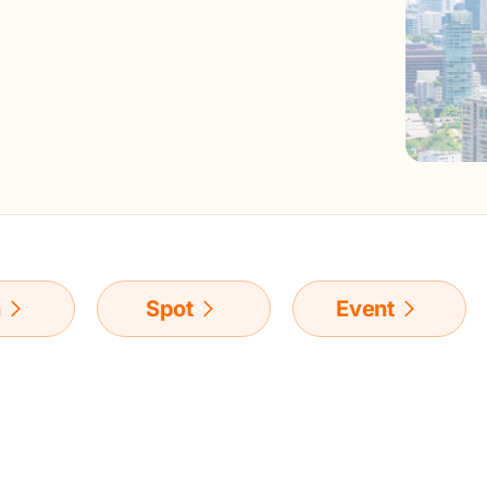
n
Spot
Event