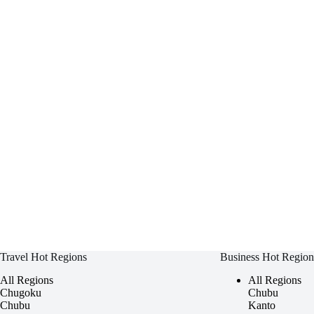
Travel Hot Regions
Business Hot Region
All Regions
All Regions
Chugoku
Chubu
Chubu
Kanto