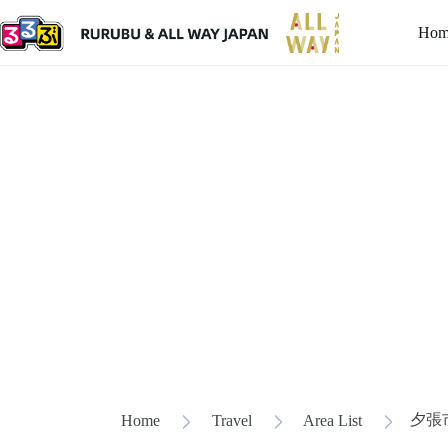
Hom
夕張
Home
Travel
Area List