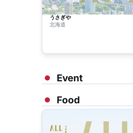
うさぎや
北海道
Event
Food