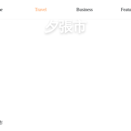
e
Travel
Business
Featu
夕張市
市