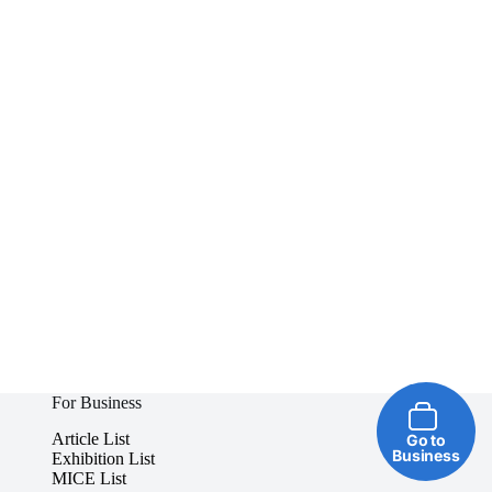
For Business
Article List
Go to
Business
Exhibition List
MICE List