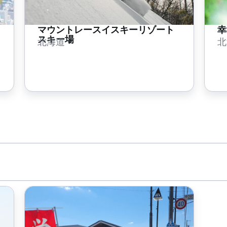
マウントレースイスキーリゾート
幸
スキー場
北海道
北