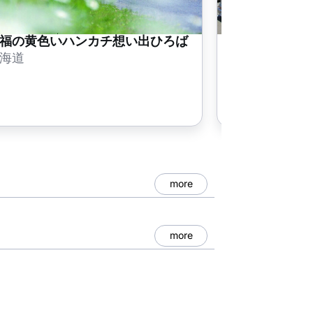
福の黄色いハンカチ想い出ひろば
道の駅 夕張
海道
北海道
more
more