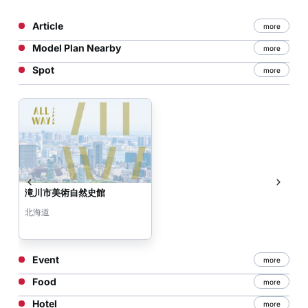
Article
more
Model Plan Nearby
more
Spot
more
滝川市美術自然史館
北海道
Event
more
Food
more
Hotel
more