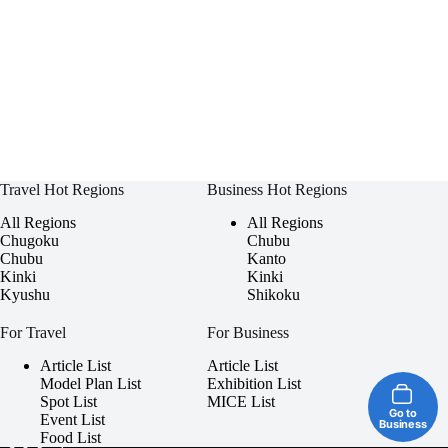
Travel Hot Regions
Business Hot Regions
All Regions
All Regions
Chugoku
Chubu
Chubu
Kanto
Kinki
Kinki
Kyushu
Shikoku
For Travel
For Business
Article List
Article List
Model Plan List
Exhibition List
Spot List
MICE List
Go to
Event List
Business
Food List