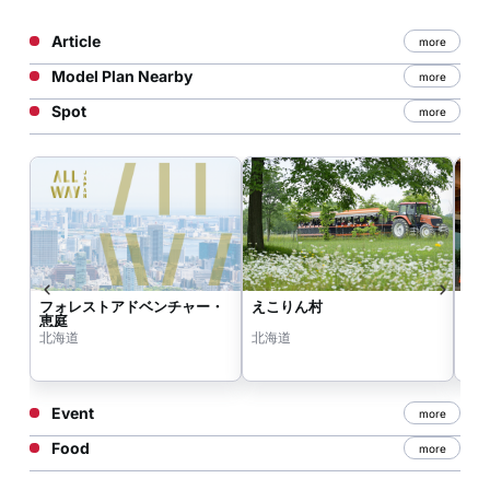
Article
more
Model Plan Nearby
more
Spot
more
フォレストアドベンチャー・
えこりん村
花
恵庭
北海道
北海道
北
Event
more
Food
more