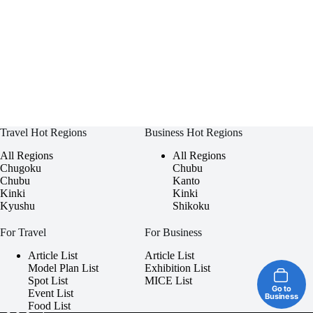
Travel Hot Regions
Business Hot Regions
All Regions
All Regions
Chugoku
Chubu
Chubu
Kanto
Kinki
Kinki
Kyushu
Shikoku
For Travel
For Business
Article List
Article List
Model Plan List
Exhibition List
Spot List
MICE List
Go to
Event List
Business
Food List