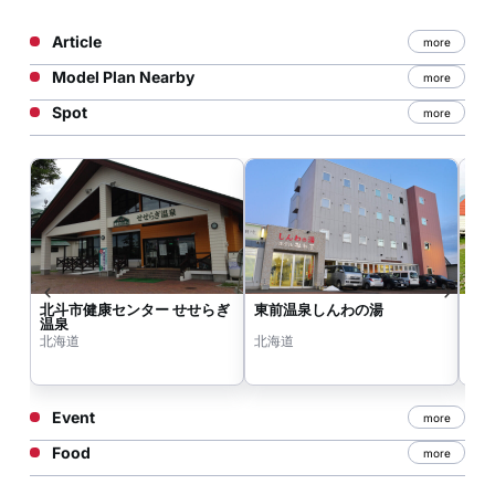
Article
more
Model Plan Nearby
more
Spot
more
北斗市健康センター せせらぎ
東前温泉しんわの湯
北
温泉
場
北海道
北海道
北
Event
more
Food
more