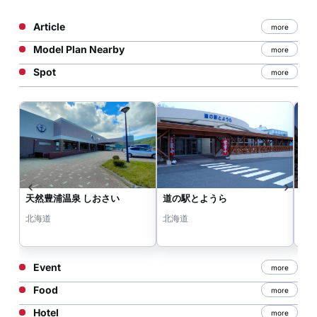
Article
more
Model Plan Nearby
more
Spot
more
天然豊浦温泉 しおさい
道の駅とようら
礼
北海道
北海道
北
Event
more
Food
more
Hotel
more