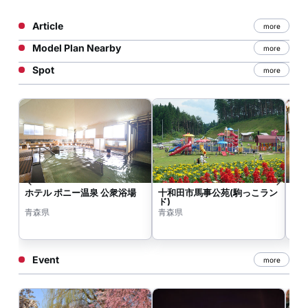
Article
more
Model Plan Nearby
more
Spot
more
ホテル ポニー温泉 公衆浴場
十和田市馬事公苑(駒っこラン
匠
ド)
青森県
青森県
青
Event
more