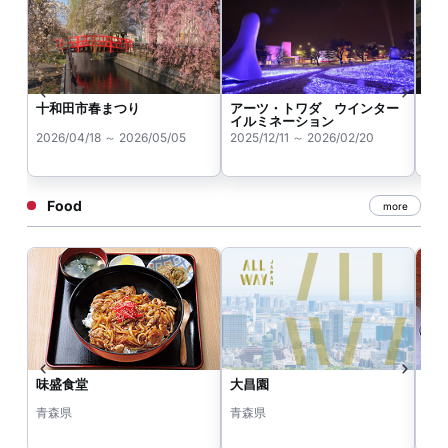
十和田市春まつり
アーツ・トワダ ウインター
南
イルミネーション
2026/04/18 ～ 2026/05/05
2025/12/11 ～ 2026/02/20
202
Food
more
味盛食堂
大昌園
馬肉
青森県
青森県
青