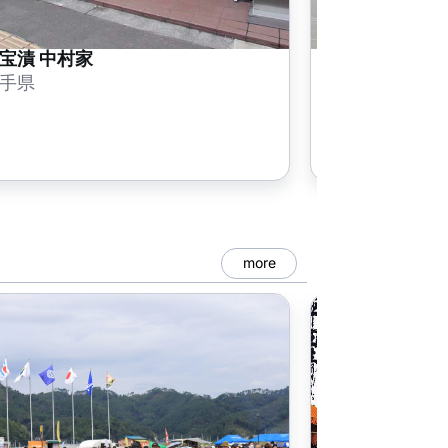
宝漬 中村家
道の駅 釜石
手県
岩手県
more