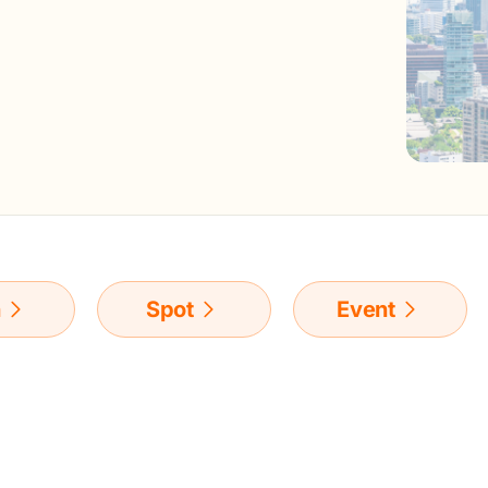
n
Spot
Event