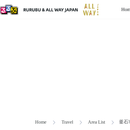
Hom
釜石
Home
Travel
Area List