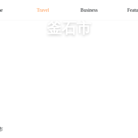
e
Travel
Business
Featu
釜石市
市