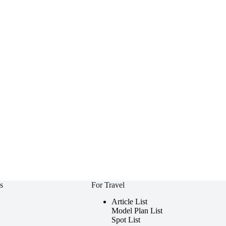
s
For Travel
Article List
Model Plan List
Spot List