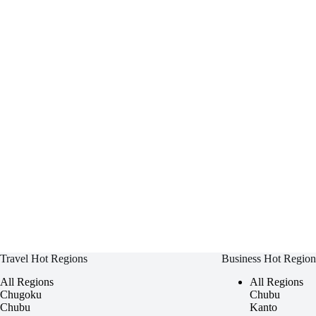
Travel Hot Regions
Business Hot Region
All Regions
All Regions
Chugoku
Chubu
Chubu
Kanto