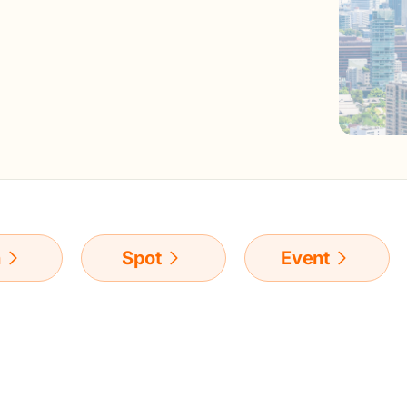
n
Spot
Event