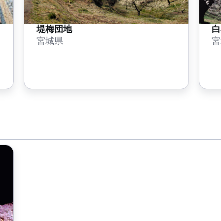
堤梅団地
白
宮城県
宮