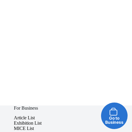
For Business
Article List
Go to
Business
Exhibition List
MICE List