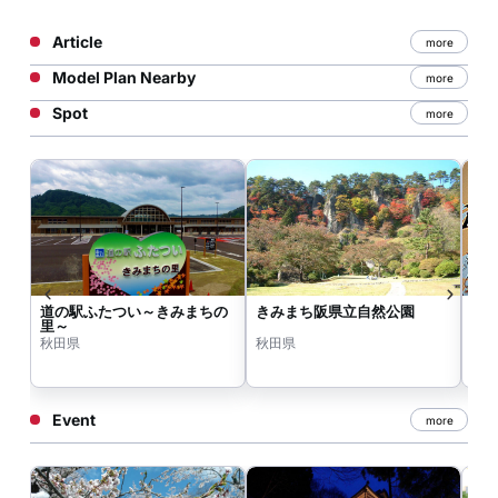
Article
more
Model Plan Nearby
more
Spot
more
道の駅ふたつい～きみまちの
きみまち阪県立自然公園
翁
里～
秋田県
秋田県
秋
Event
more