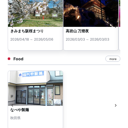
きみまち阪桜まつり
高岩山 万燈夜
能
祭 
2026/04/18 ～ 2026/05/06
2026/03/03 ～ 2026/03/03
202
Food
more
なべや製麺
秋田県