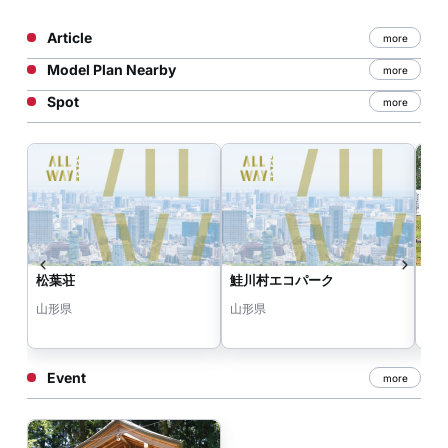
Article
more
Model Plan Nearby
more
Spot
more
松葉荘
鮭川村エコパーク
庭月
山形県
山形県
山
Event
more