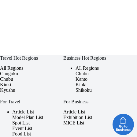
Travel Hot Regions
Business Hot Regions
All Regions
All Regions
Chugoku
Chubu
Chubu
Kanto
Kinki
Kinki
Kyushu
Shikoku
For Travel
For Business
Article List
Article List
Model Plan List
Exhibition List
Spot List
MICE List
Go to
Event List
Business
Food List