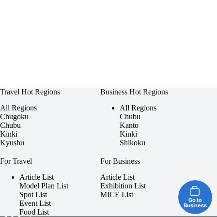
Travel Hot Regions
Business Hot Regions
All Regions
All Regions
Chugoku
Chubu
Chubu
Kanto
Kinki
Kinki
Kyushu
Shikoku
For Travel
For Business
Article List
Article List
Model Plan List
Exhibition List
Spot List
MICE List
Go to
Event List
Business
Food List