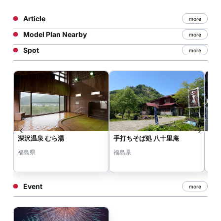
Article
more
Model Plan Nearby
more
Spot
more
深沢温泉 むら湯
手打ちそば処 八十里庵
叶
福島県
福島県
福
Event
more