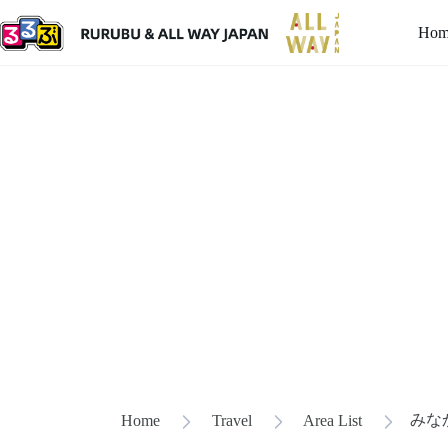
Hom
みな
Home
Travel
Area List