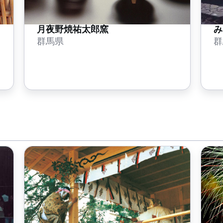
月夜野焼祐太郎窯
み
群馬県
群