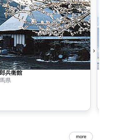
郎兵衛館
らーめん武尊
馬県
群馬県
more