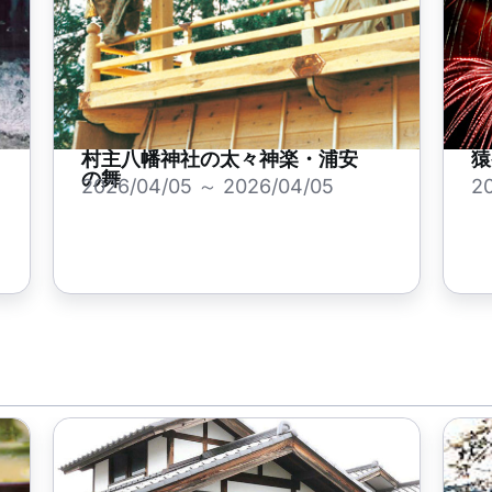
村主八幡神社の太々神楽・浦安
猿
の舞
2026/04/05 ～ 2026/04/05
2