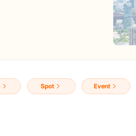
n
Spot
Event