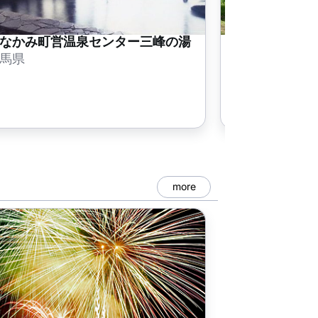
なかみ町営温泉センター三峰の湯
フルーツラン
馬県
群馬県
more