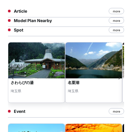
Article
more
Model Plan Nearby
more
Spot
more
さわらびの湯
名栗湖
宮沢
埼玉県
埼玉県
埼
Event
more