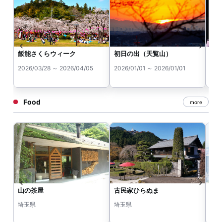
飯能さくらウィーク
初日の出（天覧山）
ム
2026/03/28 ～ 2026/04/05
2026/01/01 ～ 2026/01/01
202
Food
more
山の茶屋
古民家ひらぬま
平
埼玉県
埼玉県
埼