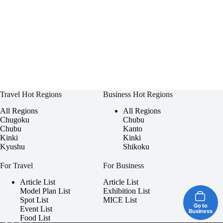
Travel Hot Regions
Business Hot Regions
All Regions
All Regions
Chugoku
Chubu
Chubu
Kanto
Kinki
Kinki
Kyushu
Shikoku
For Travel
For Business
Article List
Article List
Model Plan List
Exhibition List
Spot List
MICE List
Go to
Event List
Business
Food List