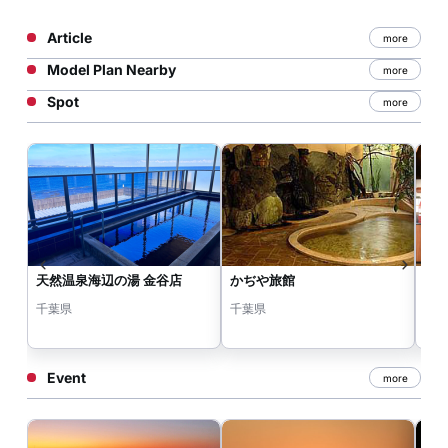
Article
more
Model Plan Nearby
more
Spot
more
天然温泉海辺の湯 金谷店
かぢや旅館
見
千葉県
千葉県
千
Event
more