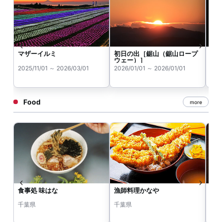
マザーイルミ
初日の出［鋸山（鋸山ロープ
マ
ウェー）］
ァ
2025/11/01 ～ 2026/03/01
2026/01/01 ～ 2026/01/01
202
Food
more
食事処 味はな
漁師料理かなや
さ
千葉県
千葉県
千