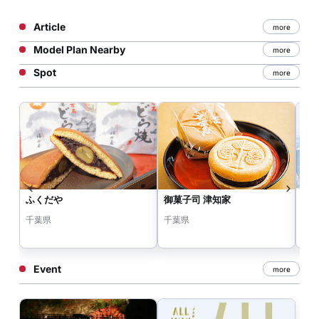
Article
more
Model Plan Nearby
more
Spot
more
ふくだや
御菓子司 津知家
豊
千葉県
千葉県
千
Event
more