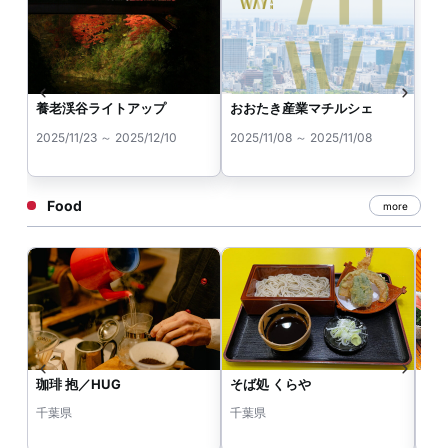
養老渓谷ライトアップ
おおたき産業マチルシェ
2025/11/23 ～ 2025/12/10
2025/11/08 ～ 2025/11/08
Food
more
珈琲 抱／HUG
そば処 くらや
とん
千葉県
千葉県
千