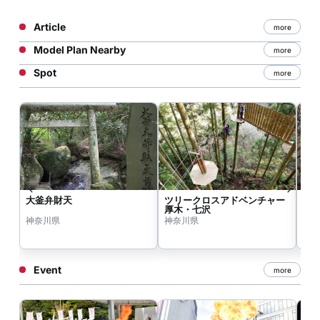
Article
more
Model Plan Nearby
more
Spot
more
大釜弁財天
ツリークロスアドベンチャー
県
厚木・七沢
神奈川県
神奈川県
神
Event
more