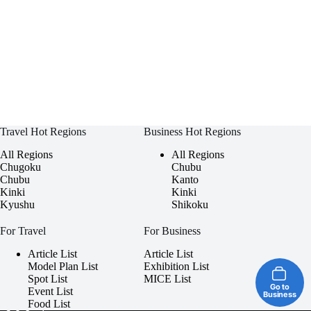
Travel Hot Regions
Business Hot Regions
All Regions
All Regions
Chugoku
Chubu
Chubu
Kanto
Kinki
Kinki
Kyushu
Shikoku
For Travel
For Business
Article List
Article List
Model Plan List
Exhibition List
Spot List
MICE List
Go to
Event List
Business
Food List