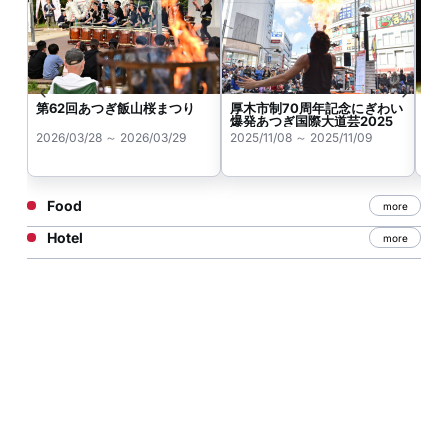
第62回あつぎ飯山桜まつり
厚木市制70周年記念にぎわい
厚木
爆発あつぎ国際大道芸2025
あ
2026/03/28 ～ 2026/03/29
2025/11/08 ～ 2025/11/09
202
Food
more
Hotel
more