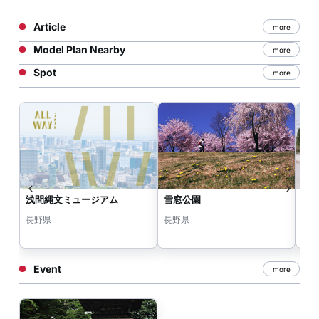
Article
more
Model Plan Nearby
more
Spot
more
浅間縄文ミュージアム
雪窓公園
小
長野県
長野県
長
Event
more