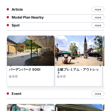
Article
more
Model Plan Nearby
more
Spot
more
バーデンパーク SOGI
土岐プレミアム・アウトレッ
道
ト
り
岐阜県
岐阜県
岐
Event
more