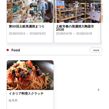
第50回土岐美濃焼まつり
土岐市春の美濃焼大陶器市
第
2026
り
2026/05/03 ～ 2026/05/05
2026/04/18 ～ 2026/04/19
202
Food
more
イタリア料理スクラッチ
岐阜県