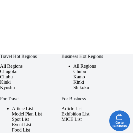
Travel Hot Regions
Business Hot Regions
All Regions
All Regions
Chugoku
Chubu
Chubu
Kanto
Kinki
Kinki
Kyushu
Shikoku
For Travel
For Business
Article List
Article List
Model Plan List
Exhibition List
Spot List
MICE List
Go to
Event List
Business
Food List