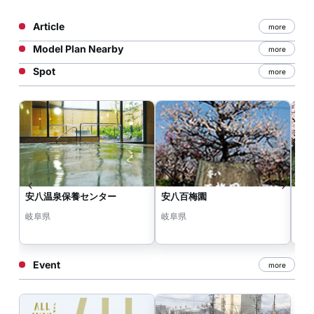
Article
more
Model Plan Nearby
more
Spot
more
安八温泉保養センター
安八百梅園
中
岐阜県
岐阜県
岐
Event
more